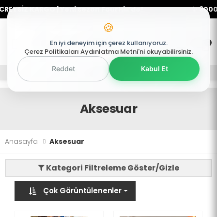
RETSİZ KARGO | Yeni sezon FourHill’de!
✨ 3000₺ 
🍪
0
En iyi deneyim için çerez kullanıyoruz.
0
Mobil Menü
Çerez Politikaları Aydınlatma Metni'ni okuyabilirsiniz.
Reddet
Kabul Et
Mobil Menü
Mobil Menü
Aksesuar
Anasayfa
Aksesuar
Kategori Filtreleme Göster/Gizle
Çok Görüntülenenler