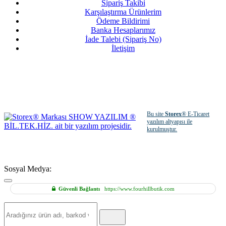
Sipariş Takibi
Karşılaştırma Ürünlerim
Ödeme Bildirimi
Banka Hesaplarımız
İade Talebi (Sipariş No)
İletişim
Bu site
Storex
® E-Ticaret
yazılım altyapısı ile
kurulmuştur.
Sosyal Medya:
Güvenli Bağlantı
https://www.fourhillbutik.com
Hızlı
Ürün
Ara