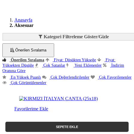
Anasayfa
Aksesuar
Kategori Filtreleme Göster/Gizle
Önerilen Sıralama
Önerilen Sıralama
Fiyat: Düşükten Yükseğe
Fiyat:
Yüksekten Düşüğe
Çok Satanlar
Yeni Eklenenler
İndirim
Oranına Göre
En Yüksek Puanlı
Çok Değerlendirilenler
Çok Favorilenenler
Çok Görüntülenenler
Favorilerime Ekle
SEPETE EKLE