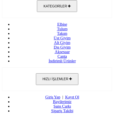
KATEGORİLER
Elbise
Tulum
Takım
Üst Giyim
Alt Giyim
Dış Giyim
Aksesuar
Çanta
İndirimli Ürünler
HIZLI İŞLEMLER
Giriş Yap
|
Kayıt Ol
Bayilerimiz
Şans Çarkı
Sipariş Takibi