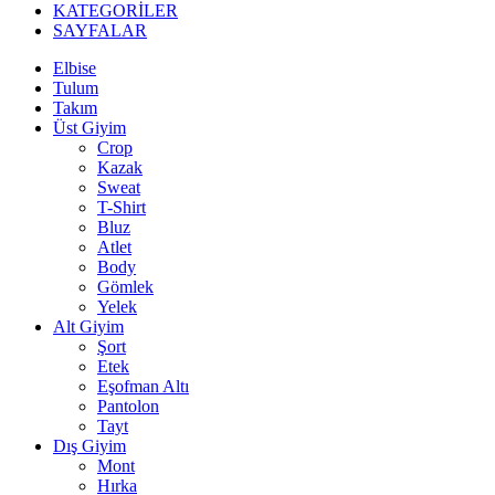
KATEGORİLER
SAYFALAR
Elbise
Tulum
Takım
Üst Giyim
Crop
Kazak
Sweat
T-Shirt
Bluz
Atlet
Body
Gömlek
Yelek
Alt Giyim
Şort
Etek
Eşofman Altı
Pantolon
Tayt
Dış Giyim
Mont
Hırka