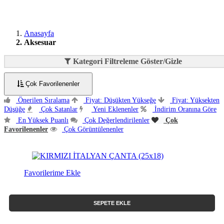
Anasayfa
Aksesuar
Kategori Filtreleme Göster/Gizle
Çok Favorilenenler
Önerilen Sıralama
Fiyat: Düşükten Yükseğe
Fiyat: Yüksekten
Düşüğe
Çok Satanlar
Yeni Eklenenler
İndirim Oranına Göre
En Yüksek Puanlı
Çok Değerlendirilenler
Çok
Favorilenenler
Çok Görüntülenenler
Favorilerime Ekle
SEPETE EKLE