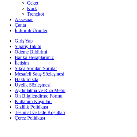
Ceket
Kürk
Trençkot
Aksesuar
Çanta
İndirimli Ürünler
Giriş Yap
Sipariş Takibi
Ödeme Bildirimi
Banka Hesaplarımız
İletişim
Sıkça Sorulan Sorular
Mesafeli Satış Sözleşmesi
Hakkımızda
Üyelik Sözleşmesi
Aydınlatma ve Rıza Metni
Ön Bilgilendirme Formu
Kullanım Koşulları
Gizlilik Politikası
Teslimat ve İade Koşulları
Çerez Politikası