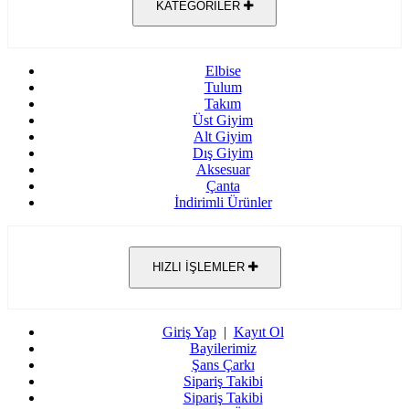
KATEGORİLER
Elbise
Tulum
Takım
Üst Giyim
Alt Giyim
Dış Giyim
Aksesuar
Çanta
İndirimli Ürünler
HIZLI İŞLEMLER
Giriş Yap
|
Kayıt Ol
Bayilerimiz
Şans Çarkı
Sipariş Takibi
Sipariş Takibi