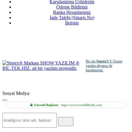
Karşılaştırma Ürünlerim
Ödeme Bildirimi
Banka Hesaplarımız
İade Talebi (Sipariş No)
İletişim
Bu site
Storex
® E-Ticaret
yazılım altyapısı ile
kurulmuştur.
Sosyal Medya:
Güvenli Bağlantı
https://www.fourhillbutik.com
Hızlı
Ürün
Ara