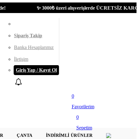
✨ 3000₺ üzeri alışverişlerde ÜCRETSİZ KARGO | Yeni 
Sipariş Takip
Banka Hesaplarımız
İletişim
Giriş Yap / Kayıt Ol
0
Favorilerim
0
Sepetim
AR
ÇANTA
İNDIRIMLI ÜRÜNLER