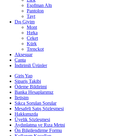
Eşofman Altı
Pantolon
Tayt
Dış Giyim
Mont
Hırka
Ceket
Kürk
Trençkot
Aksesuar
Çanta
İndirimli Ürünler
Giriş Yap
Sipariş Takibi
Ödeme Bildirimi
Banka Hesaplarımız
İletişim
Sıkça Sorulan Sorular
Mesafeli Satış Sözleşmesi
Hakkımızda
Üyelik Sözleşmesi
Aydınlatma ve Rıza Metni
Ön Bilgilendirme Formu
Kullanım Koşulları