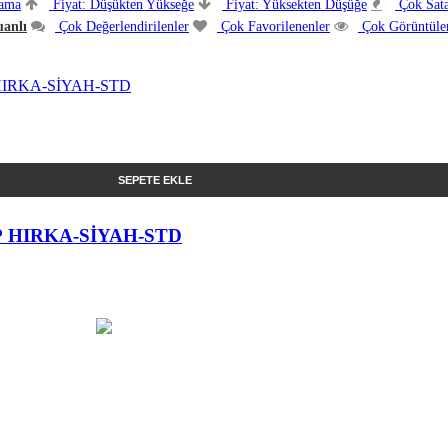
lama
Fiyat: Düşükten Yükseğe
Fiyat: Yüksekten Düşüğe
Çok Sata
anlı
Çok Değerlendirilenler
Çok Favorilenenler
Çok Görüntüle
SEPETE EKLE
 HIRKA-SİYAH-STD