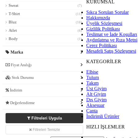
KURUMSAL
Sweat
(7)
Sıkça Sorulan Sorular
T-Shirt
(11)
Hakkımızda
Bluz
(16)
Üyelik Sözleşmesi
Gizlilik Politikası
Atlet
(6)
Teslimat ve İade Koşulları
Body
(1)
Aydınlatma ve Rıza Metni
Çerez Politikası
Gömlek
(16)
Mesafeli Satış Sözleşmesi
Marka
Yelek
(10)
KATEGORİLER
Fiyat Aralığı
Elbise
Tulum
Stok Durumu
Takım
Üst Giyim
İndirim
Alt Giyim
Dış Giyim
Değerlendirme
Aksesuar
Çanta
İndirimli Ürünler
Filtreleri Uygula
HIZLI İŞLEMLER
Filtreleri Temizle