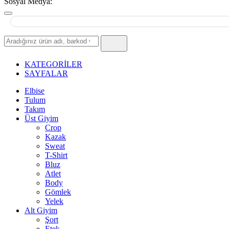
Sosyal Medya:
Hızlı
Ürün
Ara
KATEGORİLER
SAYFALAR
Elbise
Tulum
Takım
Üst Giyim
Crop
Kazak
Sweat
T-Shirt
Bluz
Atlet
Body
Gömlek
Yelek
Alt Giyim
Şort
Etek