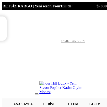
SİZ KARGO | Yeni sezon FourHill’de!
✨ 3000₺ üzer
0546 146 58 59
Mobil
Menü
ANA SAYFA
ELBISE
TULUM
TAKIM