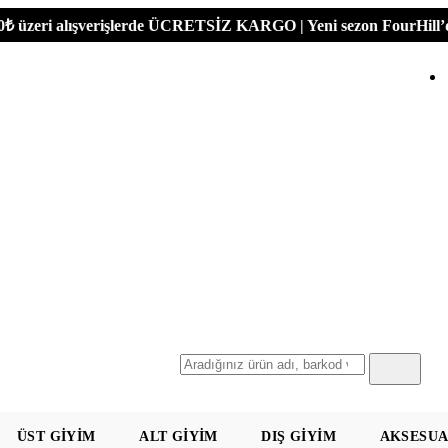
i alışverişlerde ÜCRETSİZ KARGO | Yeni sezon FourHill’de!
Ara
ÜST GIYIM
ALT GIYIM
DIŞ GIYIM
AKSESU