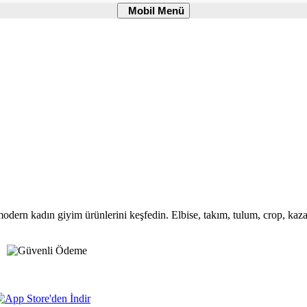
Mobil
Mobil Menü
Menü
modern kadın giyim ürünlerini keşfedin. Elbise, takım, tulum, crop, kazak