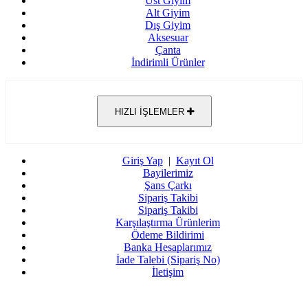
Üst Giyim
Alt Giyim
Dış Giyim
Aksesuar
Çanta
İndirimli Ürünler
HIZLI İŞLEMLER
Giriş Yap
|
Kayıt Ol
Bayilerimiz
Şans Çarkı
Sipariş Takibi
Sipariş Takibi
Karşılaştırma Ürünlerim
Ödeme Bildirimi
Banka Hesaplarımız
İade Talebi (Sipariş No)
İletişim