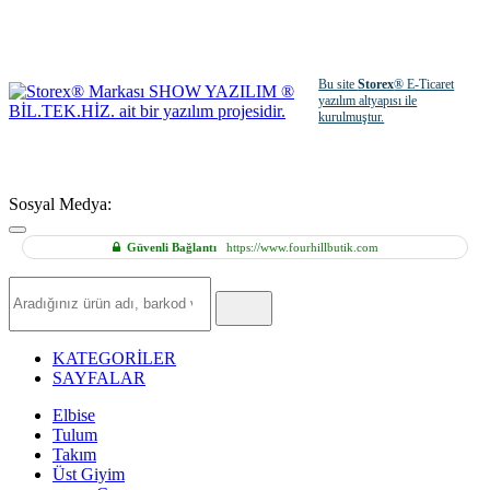
Bu site
Storex
® E-Ticaret
yazılım altyapısı ile
kurulmuştur.
Sosyal Medya:
Güvenli Bağlantı
https://www.fourhillbutik.com
Hızlı
Ürün
Ara
KATEGORİLER
SAYFALAR
Elbise
Tulum
Takım
Üst Giyim