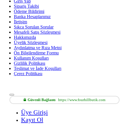
Giriş Yap
Sipariş Takibi
Ödeme Bildirimi
Banka Hesaplarımız
İletişim
Sıkça Sorulan Sorular
Mesafeli Satış Sözleşmesi
Hakkımızda
Üyelik Sözleşmesi
Aydınlatma ve Rıza Metni
Ön Bilgilendirme Formu
Kullanım Koşulları
Gizlilik Politikası
Teslimat ve İade Koşulları
Çerez Politikası
Güvenli Bağlantı
https://www.fourhillbutik.com
Üye Girişi
Kayıt Ol