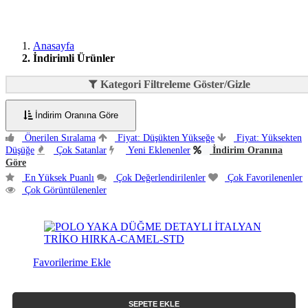
Anasayfa
İndirimli Ürünler
Kategori Filtreleme Göster/Gizle
İndirim Oranına Göre
Önerilen Sıralama
Fiyat: Düşükten Yükseğe
Fiyat: Yüksekten
Düşüğe
Çok Satanlar
Yeni Eklenenler
İndirim Oranına
Göre
En Yüksek Puanlı
Çok Değerlendirilenler
Çok Favorilenenler
Çok Görüntülenenler
Favorilerime Ekle
SEPETE EKLE