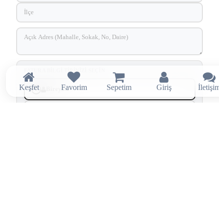
FATURA BILGI TIPINIZI SEÇIN
Keşfet
Favorim
Sepetim
Giriş
İletişi
Bireysel
Kurumsal
SÖZLEŞMELER VE ONAYLAR
Üyelik Sözleşmesi
'ni okudum, onaylıyorum.
Kullanım Koşulları
'nı okudum, onaylıyorum.
Aydınlatma ve Rıza Metni
kapsamında tarafıma elektronik ileti
gönderilmesini kabul ediyorum.