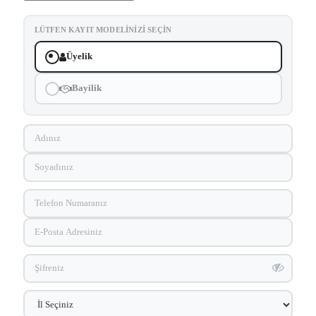
LÜTFEN KAYIT MODELINIZI SEÇIN
Üyelik
Bayilik