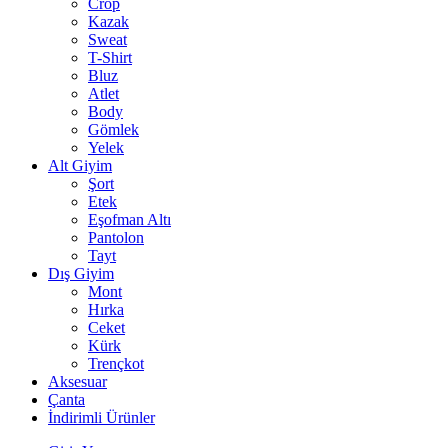
Crop
Kazak
Sweat
T-Shirt
Bluz
Atlet
Body
Gömlek
Yelek
Alt Giyim
Şort
Etek
Eşofman Altı
Pantolon
Tayt
Dış Giyim
Mont
Hırka
Ceket
Kürk
Trençkot
Aksesuar
Çanta
İndirimli Ürünler