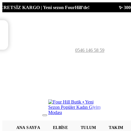
SİZ KARGO | Yeni sezon FourHill’de!
✨ 3000₺ üzer
0546 146 58 59
Mobil
Menü
ANA SAYFA
ELBISE
TULUM
TAKIM