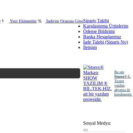
Sipariş Takibi
r
Yeni Eklenenler
İndirim Oranına Göre
Karşılaştırma Ürünlerim
Ödeme Bildirimi
Banka Hesaplarımız
İade Talebi (Sipariş No)
İletişim
Bu site
Storex
® E-
Ticaret
yazılım
altyapısı ile
kurulmuştur.
Sosyal Medya: