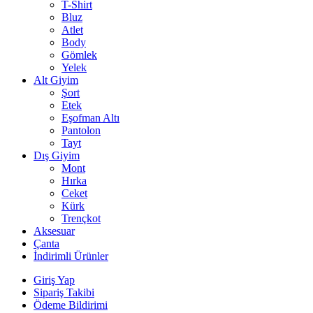
T-Shirt
Bluz
Atlet
Body
Gömlek
Yelek
Alt Giyim
Şort
Etek
Eşofman Altı
Pantolon
Tayt
Dış Giyim
Mont
Hırka
Ceket
Kürk
Trençkot
Aksesuar
Çanta
İndirimli Ürünler
Giriş Yap
Sipariş Takibi
Ödeme Bildirimi