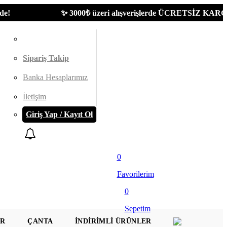
✨ 3000₺ üzeri alışverişlerde ÜCRETSİZ KARGO | Yeni 
Sipariş Takip
Banka Hesaplarımız
İletişim
Giriş Yap / Kayıt Ol
0
Favorilerim
0
Sepetim
AR
ÇANTA
İNDIRIMLI ÜRÜNLER