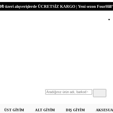
i alışverişlerde ÜCRETSİZ KARGO | Yeni sezon FourHill’de!
Ara
ÜST GIYIM
ALT GIYIM
DIŞ GIYIM
AKSESU