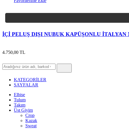
Favorilerime Ekle
İÇİ PELUŞ DIŞI NUBUK KAPÜŞONLU İTALYAN
4.750,00 TL
Hızlı
Ürün
Ara
KATEGORİLER
SAYFALAR
Elbise
Tulum
Takım
Üst Giyim
Crop
Kazak
Sweat