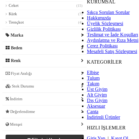
KURUMSAL
Ceket
(15)
Sıkça Sorulan Sorular
Kürk
(7)
Hakkımızda
Trençkot
(4)
Üyelik Sözleşmesi
Gizlilik Politikası
Teslimat ve İade Koşulları
Marka
Aydınlatma ve Rıza Metni
Çerez Politikası
Beden
Mesafeli Satış Sözleşmesi
Renk
KATEGORİLER
Elbise
Fiyat Aralığı
Tulum
Takım
Stok Durumu
Üst Giyim
Alt Giyim
İndirim
Dış Giyim
Aksesuar
Çanta
Değerlendirme
İndirimli Ürünler
Menşei
HIZLI İŞLEMLER
Giriş Yap
|
Kayıt Ol