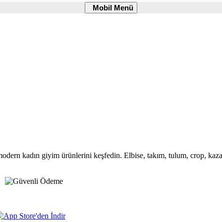
Mobil
Mobil Menü
Menü
modern kadın giyim ürünlerini keşfedin. Elbise, takım, tulum, crop, kazak