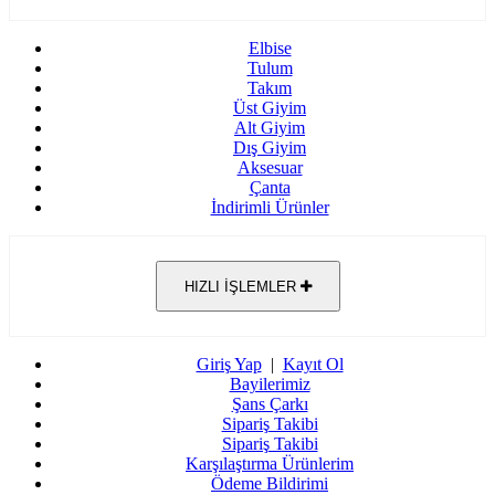
Elbise
Tulum
Takım
Üst Giyim
Alt Giyim
Dış Giyim
Aksesuar
Çanta
İndirimli Ürünler
HIZLI İŞLEMLER
Giriş Yap
|
Kayıt Ol
Bayilerimiz
Şans Çarkı
Sipariş Takibi
Sipariş Takibi
Karşılaştırma Ürünlerim
Ödeme Bildirimi