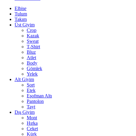
Elbise
Tulum
Takım
Üst Giyim
Crop
Kazak
Sweat
T-Shirt
Bluz
Atlet
Body
Gömlek
Yelek
Alt Giyim
Şort
Etek
Eşofman Altı
Pantolon
Tayt
Dış Giyim
Mont
Hırka
Ceket
Kürk