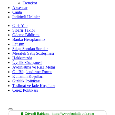
Trençkot
Aksesuar
Çanta
İndirimli Ürünler
Giriş Yap
Sipariş Takibi
Ödeme Bildirimi
Banka Hesaplarımız
İletişim
Sıkça Sorulan Sorular
Mesafeli Satış Sözleşmesi
Hakkımızda
Üyelik Sözleşmesi
Aydınlatma ve Rıza Metni
Ön Bilgilendirme Formu
Kullanım Koşulları
Gizlilik Politikası
Teslimat ve İade Koşulları
Çerez Politikası
Güvenli Bağlantı
https://www.fourhillbutik.com