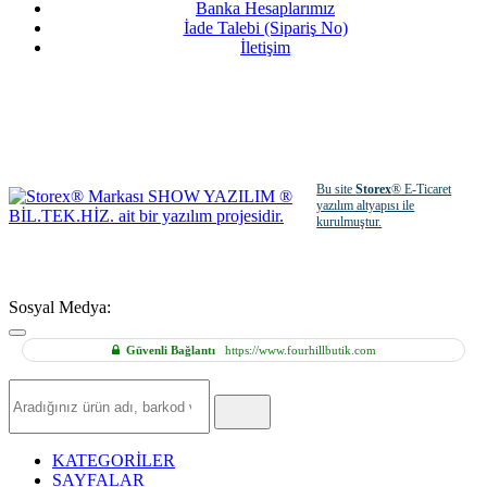
Banka Hesaplarımız
İade Talebi (Sipariş No)
İletişim
Bu site
Storex
® E-Ticaret
yazılım altyapısı ile
kurulmuştur.
Sosyal Medya:
Güvenli Bağlantı
https://www.fourhillbutik.com
Hızlı
Ürün
Ara
KATEGORİLER
SAYFALAR