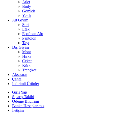
Atlet
Body
Gömlek
Yelek
Alt Giyim
Şort
Etek
Eşofman Altı
Pantolon
Tayt
Dış Giyim
Mont
Hırka
Ceket
Kürk
Trençkot
Aksesuar
Çanta
İndirimli Ürünler
Giriş Yap
Sipariş Takibi
Ödeme Bildirimi
Banka Hesaplarımız
İletişim