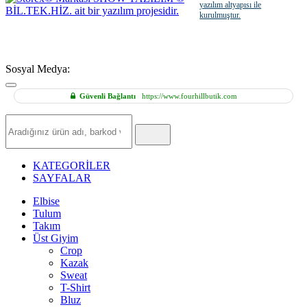
yazılım altyapısı ile
kurulmuştur.
Sosyal Medya:
Güvenli Bağlantı
https://www.fourhillbutik.com
Hızlı
Ürün
Ara
KATEGORİLER
SAYFALAR
Elbise
Tulum
Takım
Üst Giyim
Crop
Kazak
Sweat
T-Shirt
Bluz