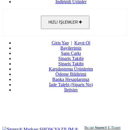
İndirimli Ürünler
HIZLI İŞLEMLER
Giriş Yap
|
Kayıt Ol
Bayilerimiz
Şans Çarkı
Sipariş Takibi
Sipariş Takibi
Karşılaştırma Ürünlerim
Ödeme Bildirimi
Banka Hesaplarımız
İade Talebi (Sipariş No)
İletişim
Bu site
Storex
® E-Ticaret