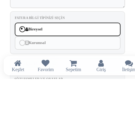
FATURA BILGI TIPINIZI SEÇIN
Bireysel
Kurumsal
Keşfet
Favorim
Sepetim
Giriş
İletişi
SÖZLEŞMELER VE ONAYLAR
Üyelik Sözleşmesi
'ni okudum, onaylıyorum.
Kullanım Koşulları
'nı okudum, onaylıyorum.
Aydınlatma ve Rıza Metni
kapsamında tarafıma elektronik ileti
gönderilmesini kabul ediyorum.
Kayıt olarak sözleşmeleri ve onayları kabul etmiş sayılırsınız.
Kayıt Ol