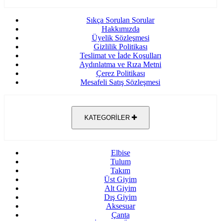
Sıkça Sorulan Sorular
Hakkımızda
Üyelik Sözleşmesi
Gizlilik Politikası
Teslimat ve İade Koşulları
Aydınlatma ve Rıza Metni
Çerez Politikası
Mesafeli Satış Sözleşmesi
KATEGORİLER
Elbise
Tulum
Takım
Üst Giyim
Alt Giyim
Dış Giyim
Aksesuar
Çanta