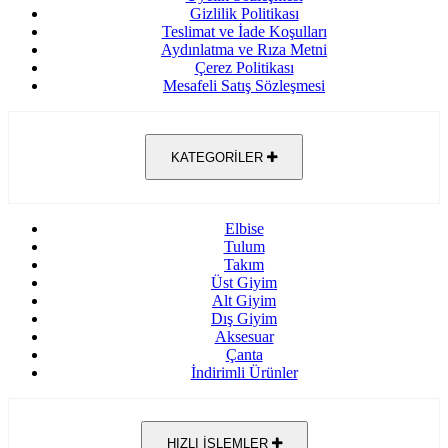
Gizlilik Politikası
Teslimat ve İade Koşulları
Aydınlatma ve Rıza Metni
Çerez Politikası
Mesafeli Satış Sözleşmesi
KATEGORİLER
Elbise
Tulum
Takım
Üst Giyim
Alt Giyim
Dış Giyim
Aksesuar
Çanta
İndirimli Ürünler
HIZLI İŞLEMLER