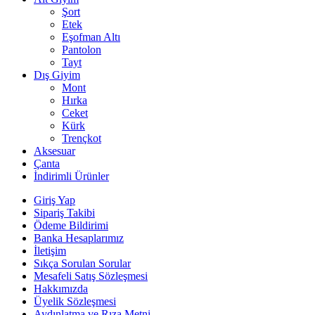
Şort
Etek
Eşofman Altı
Pantolon
Tayt
Dış Giyim
Mont
Hırka
Ceket
Kürk
Trençkot
Aksesuar
Çanta
İndirimli Ürünler
Giriş Yap
Sipariş Takibi
Ödeme Bildirimi
Banka Hesaplarımız
İletişim
Sıkça Sorulan Sorular
Mesafeli Satış Sözleşmesi
Hakkımızda
Üyelik Sözleşmesi
Aydınlatma ve Rıza Metni