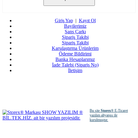
Giriş Yap
|
Kayıt Ol
Bayilerimiz
Şans Çarkı
Sipariş Takibi
Sipariş Takibi
Karşılaştırma Ürünlerim
Ödeme Bildirimi
Banka Hesaplarımız
İade Talebi (Sipariş No)
İletişim
Bu site
Storex
® E-Ticaret
yazılım altyapısı ile
kurulmuştur.