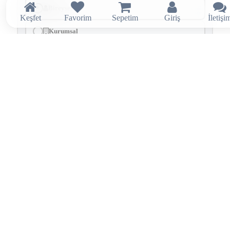
Bireysel
Keşfet
Favorim
Sepetim
Giriş
İletişi
Kurumsal
SÖZLEŞMELER VE ONAYLAR
Üyelik Sözleşmesi
'ni okudum, onaylıyorum.
Kullanım Koşulları
'nı okudum, onaylıyorum.
Aydınlatma ve Rıza Metni
kapsamında tarafıma elektronik ileti
gönderilmesini kabul ediyorum.
Kayıt olarak sözleşmeleri ve onayları kabul etmiş sayılırsınız.
Kayıt Ol
E-Mail Adresiniz