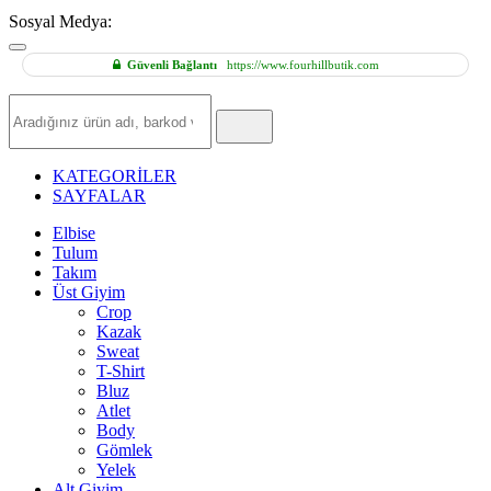
Sosyal Medya:
Güvenli Bağlantı
https://www.fourhillbutik.com
Hızlı
Ürün
Ara
KATEGORİLER
SAYFALAR
Elbise
Tulum
Takım
Üst Giyim
Crop
Kazak
Sweat
T-Shirt
Bluz
Atlet
Body
Gömlek
Yelek
Alt Giyim