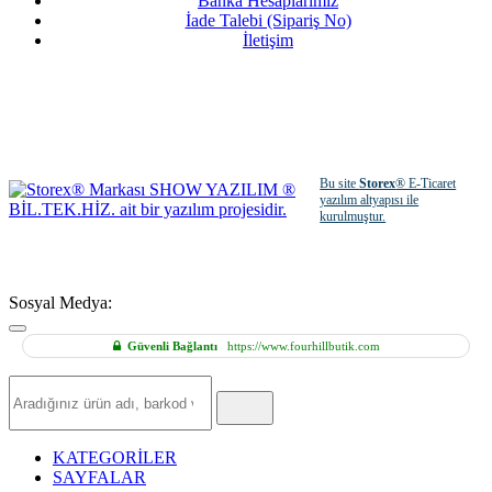
Banka Hesaplarımız
İade Talebi (Sipariş No)
İletişim
Bu site
Storex
® E-Ticaret
yazılım altyapısı ile
kurulmuştur.
Sosyal Medya:
Güvenli Bağlantı
https://www.fourhillbutik.com
Hızlı
Ürün
Ara
KATEGORİLER
SAYFALAR