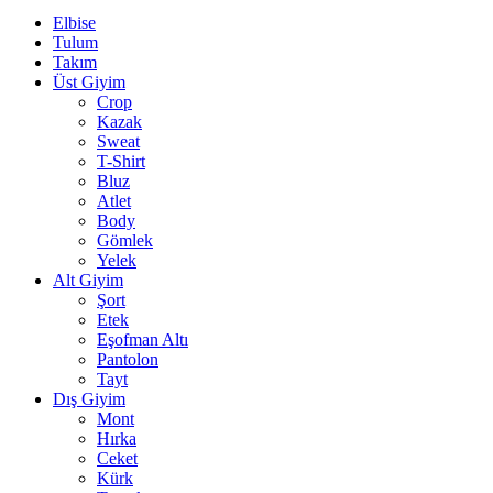
Elbise
Tulum
Takım
Üst Giyim
Crop
Kazak
Sweat
T-Shirt
Bluz
Atlet
Body
Gömlek
Yelek
Alt Giyim
Şort
Etek
Eşofman Altı
Pantolon
Tayt
Dış Giyim
Mont
Hırka
Ceket
Kürk