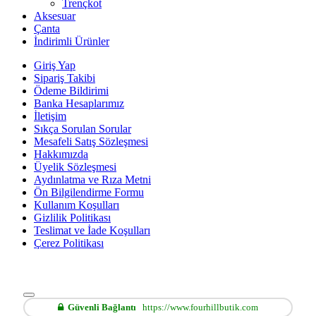
Trençkot
Aksesuar
Çanta
İndirimli Ürünler
Giriş Yap
Sipariş Takibi
Ödeme Bildirimi
Banka Hesaplarımız
İletişim
Sıkça Sorulan Sorular
Mesafeli Satış Sözleşmesi
Hakkımızda
Üyelik Sözleşmesi
Aydınlatma ve Rıza Metni
Ön Bilgilendirme Formu
Kullanım Koşulları
Gizlilik Politikası
Teslimat ve İade Koşulları
Çerez Politikası
Güvenli Bağlantı
https://www.fourhillbutik.com