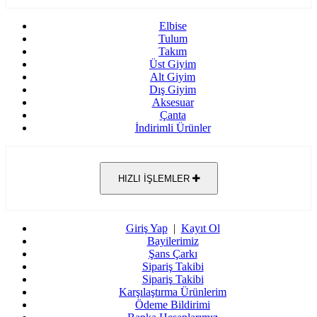
Elbise
Tulum
Takım
Üst Giyim
Alt Giyim
Dış Giyim
Aksesuar
Çanta
İndirimli Ürünler
HIZLI İŞLEMLER
Giriş Yap
|
Kayıt Ol
Bayilerimiz
Şans Çarkı
Sipariş Takibi
Sipariş Takibi
Karşılaştırma Ürünlerim
Ödeme Bildirimi