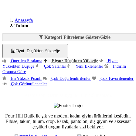
Anasayfa
Tulum
Kategori Filtreleme Göster/Gizle
Fiyat: Düşükten Yükseğe
Önerilen Sıralama
Fiyat: Düşükten Yükseğe
Fiyat:
Yüksekten Düşüğe
Çok Satanlar
Yeni Eklenenler
İndirim
Oranına Göre
En Yüksek Puanlı
Çok Değerlendirilenler
Çok Favorilenenler
Çok Görüntülenenler
Arama sonuçlarınıza uygun ürün bulunamadı.
Four Hill Butik ile şık ve modern kadın giyim ürünlerini keşfedin.
Elbise, takım, tulum, crop, kazak, pantolon, dış giyim ve aksesuar
çeşitleri uygun fiyatlarla sizi bekliyor.