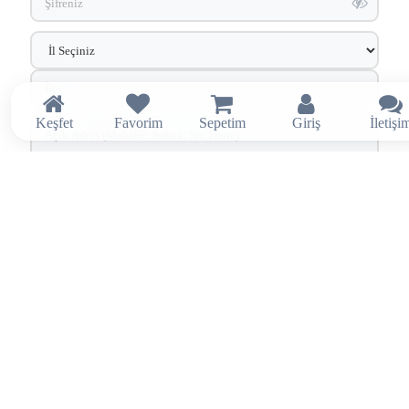
Keşfet
Favorim
Sepetim
Giriş
İletişi
FATURA BILGI TIPINIZI SEÇIN
Bireysel
Kurumsal
SÖZLEŞMELER VE ONAYLAR
Üyelik Sözleşmesi
'ni okudum, onaylıyorum.