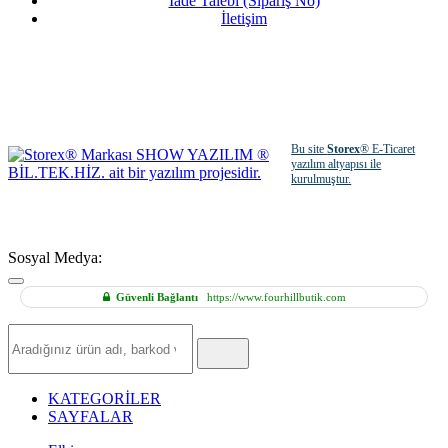
İade Talebi (Sipariş No)
İletişim
Bu site
Storex
® E-Ticaret
yazılım altyapısı ile
kurulmuştur.
Sosyal Medya:
Güvenli Bağlantı
https://www.fourhillbutik.com
Hızlı
Ürün
Ara
KATEGORİLER
SAYFALAR