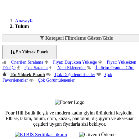
Anasayfa
Tulum
Kategori Filtreleme Göster/Gizle
En Yüksek Puanlı
Önerilen Sıralama
Fiyat: Düşükten Yükseğe
Fiyat: Yüksekten
Düşüğe
Çok Satanlar
Yeni Eklenenler
İndirim Oranına Göre
En Yüksek Puanlı
Çok Değerlendirilenler
Çok
Favorilenenler
Çok Görüntülenenler
Arama sonuçlarınıza uygun ürün bulunamadı.
Four Hill Butik ile şık ve modern kadın giyim ürünlerini keşfedin.
Elbise, takım, tulum, crop, kazak, pantolon, dış giyim ve aksesuar
çeşitleri uygun fiyatlarla sizi bekliyor.