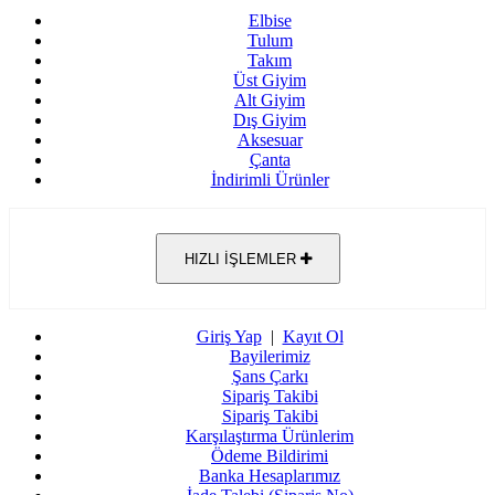
Elbise
Tulum
Takım
Üst Giyim
Alt Giyim
Dış Giyim
Aksesuar
Çanta
İndirimli Ürünler
HIZLI İŞLEMLER
Giriş Yap
|
Kayıt Ol
Bayilerimiz
Şans Çarkı
Sipariş Takibi
Sipariş Takibi
Karşılaştırma Ürünlerim
Ödeme Bildirimi
Banka Hesaplarımız