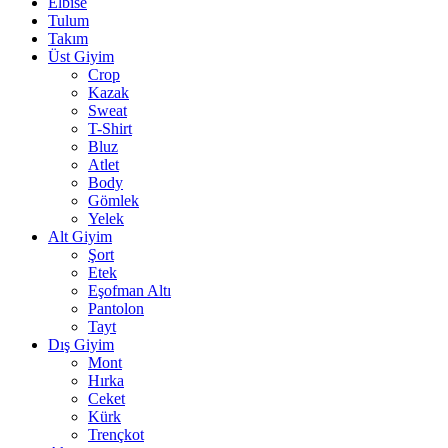
Elbise
Tulum
Takım
Üst Giyim
Crop
Kazak
Sweat
T-Shirt
Bluz
Atlet
Body
Gömlek
Yelek
Alt Giyim
Şort
Etek
Eşofman Altı
Pantolon
Tayt
Dış Giyim
Mont
Hırka
Ceket
Kürk
Trençkot