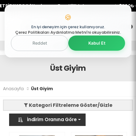
İZ KARGO | Yeni sezon FourHill’de!
✨ 3000₺ üze
🍪
0
En iyi deneyim için çerez kullanıyoruz.
0
Mobil Menü
Çerez Politikaları Aydınlatma Metni'ni okuyabilirsiniz.
Reddet
Kabul Et
Mobil Menü
Mobil Menü
Üst Giyim
Anasayfa
Üst Giyim
Kategori Filtreleme Göster/Gizle
İndirim Oranına Göre