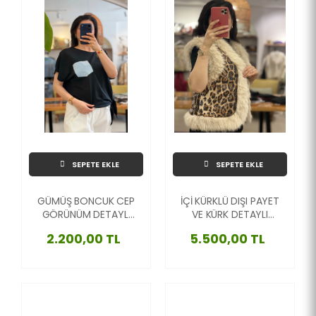
SEPETE EKLE
SEPETE EKLE
GÜMÜŞ BONCUK CEP
İÇİ KÜRKLÜ DIŞI PAYET
GÖRÜNÜM DETAYLI
VE KÜRK DETAYLI
BAĞLAMALI İTALYAN
İTALYAN LEOPAR
2.200,00 TL
5.500,00 TL
BLUZ
YELEK