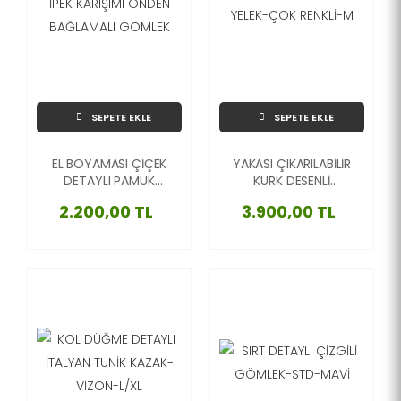
SEPETE EKLE
SEPETE EKLE
EL BOYAMASI ÇİÇEK
YAKASI ÇIKARILABİLİR
DETAYLI PAMUK
KÜRK DESENLİ
KETEN İPEK KARIŞIMI
İTALYAN YELEK-ÇOK
2.200,00 TL
3.900,00 TL
ÖNDEN BAĞLAMALI
RENKLİ-M
GÖMLEK