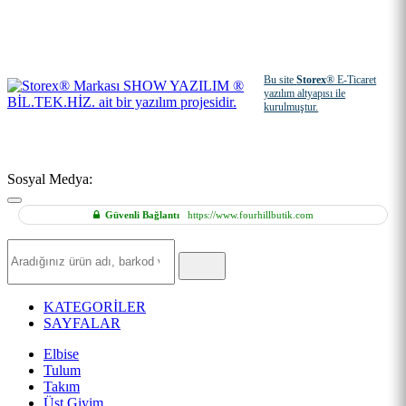
Bu site
Storex
® E-Ticaret
yazılım altyapısı ile
kurulmuştur.
Sosyal Medya:
Güvenli Bağlantı
https://www.fourhillbutik.com
Hızlı
Ürün
Ara
KATEGORİLER
SAYFALAR
Elbise
Tulum
Takım
Üst Giyim