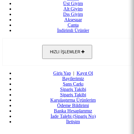
Üst Giyim
Alt Giyim
Dış Giyim
Aksesuar
Çanta
İndirimli Ürünler
HIZLI İŞLEMLER
Giriş Yap
|
Kayıt Ol
Bayilerimiz
Şans Çarkı
Sipariş Takibi
Sipariş Takibi
Karşılaştırma Ürünlerim
Ödeme Bildirimi
Banka Hesaplarımız
İade Talebi (Sipariş No)
İletişim