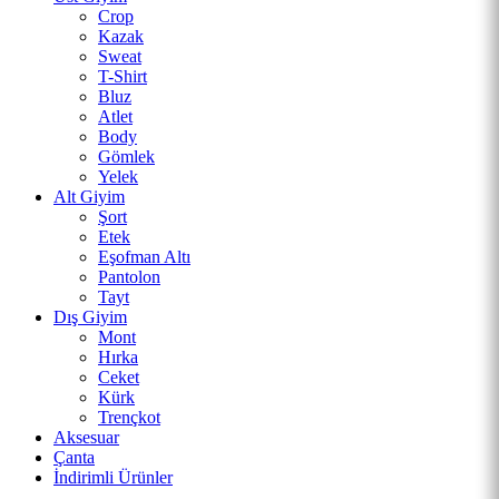
Crop
Kazak
Sweat
T-Shirt
Bluz
Atlet
Body
Gömlek
Yelek
Alt Giyim
Şort
Etek
Eşofman Altı
Pantolon
Tayt
Dış Giyim
Mont
Hırka
Ceket
Kürk
Trençkot
Aksesuar
Çanta
İndirimli Ürünler