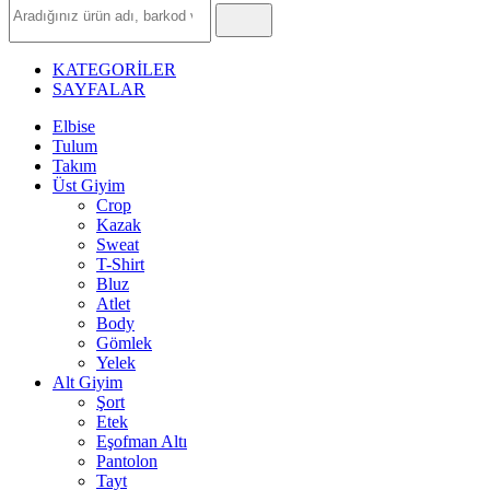
Ürün
Ara
KATEGORİLER
SAYFALAR
Elbise
Tulum
Takım
Üst Giyim
Crop
Kazak
Sweat
T-Shirt
Bluz
Atlet
Body
Gömlek
Yelek
Alt Giyim
Şort
Etek
Eşofman Altı
Pantolon
Tayt