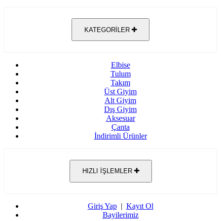
KATEGORİLER
Elbise
Tulum
Takım
Üst Giyim
Alt Giyim
Dış Giyim
Aksesuar
Çanta
İndirimli Ürünler
HIZLI İŞLEMLER
Giriş Yap
|
Kayıt Ol
Bayilerimiz