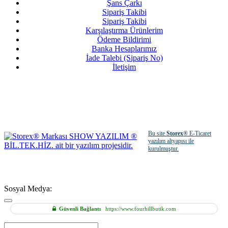
Şans Çarkı
Sipariş Takibi
Sipariş Takibi
Karşılaştırma Ürünlerim
Ödeme Bildirimi
Banka Hesaplarımız
İade Talebi (Sipariş No)
İletişim
Bu site
Storex
® E-Ticaret
yazılım altyapısı ile
kurulmuştur.
Sosyal Medya:
Güvenli Bağlantı
https://www.fourhillbutik.com
Hızlı