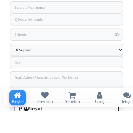
FATURA BILGI TIPINIZI SEÇIN
Keşfet
Favorim
Sepetim
Giriş
İletişi
Bireysel
Kurumsal