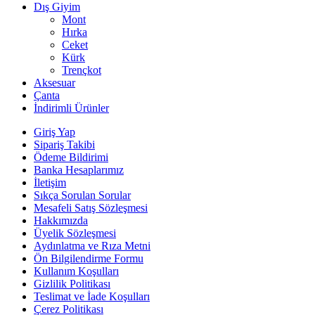
Dış Giyim
Mont
Hırka
Ceket
Kürk
Trençkot
Aksesuar
Çanta
İndirimli Ürünler
Giriş Yap
Sipariş Takibi
Ödeme Bildirimi
Banka Hesaplarımız
İletişim
Sıkça Sorulan Sorular
Mesafeli Satış Sözleşmesi
Hakkımızda
Üyelik Sözleşmesi
Aydınlatma ve Rıza Metni
Ön Bilgilendirme Formu
Kullanım Koşulları
Gizlilik Politikası
Teslimat ve İade Koşulları
Çerez Politikası