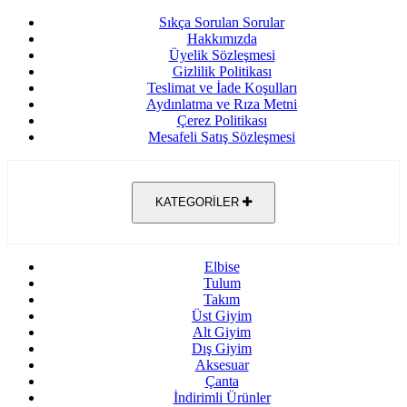
Sıkça Sorulan Sorular
Hakkımızda
Üyelik Sözleşmesi
Gizlilik Politikası
Teslimat ve İade Koşulları
Aydınlatma ve Rıza Metni
Çerez Politikası
Mesafeli Satış Sözleşmesi
KATEGORİLER
Elbise
Tulum
Takım
Üst Giyim
Alt Giyim
Dış Giyim
Aksesuar
Çanta
İndirimli Ürünler