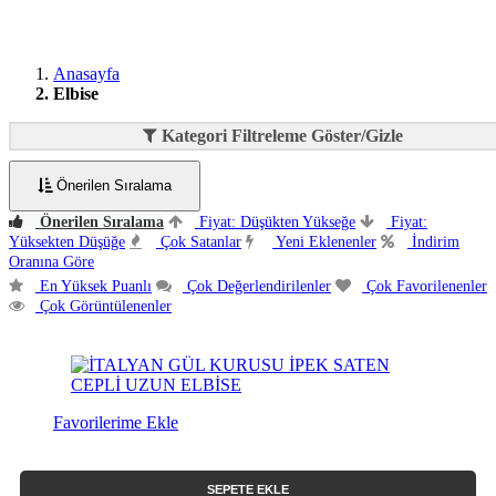
Anasayfa
Elbise
Kategori Filtreleme Göster/Gizle
Önerilen Sıralama
Önerilen Sıralama
Fiyat: Düşükten Yükseğe
Fiyat:
Yüksekten Düşüğe
Çok Satanlar
Yeni Eklenenler
İndirim
Oranına Göre
En Yüksek Puanlı
Çok Değerlendirilenler
Çok Favorilenenler
Çok Görüntülenenler
Favorilerime Ekle
SEPETE EKLE