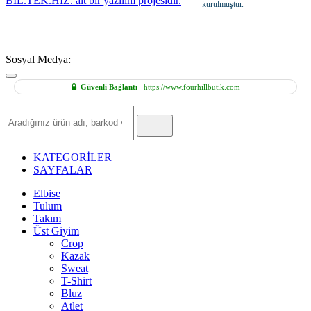
kurulmuştur.
Sosyal Medya:
Güvenli Bağlantı
https://www.fourhillbutik.com
Hızlı
Ürün
Ara
KATEGORİLER
SAYFALAR
Elbise
Tulum
Takım
Üst Giyim
Crop
Kazak
Sweat
T-Shirt
Bluz
Atlet