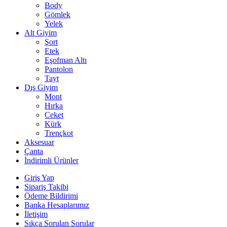
Body
Gömlek
Yelek
Alt Giyim
Şort
Etek
Eşofman Altı
Pantolon
Tayt
Dış Giyim
Mont
Hırka
Ceket
Kürk
Trençkot
Aksesuar
Çanta
İndirimli Ürünler
Giriş Yap
Sipariş Takibi
Ödeme Bildirimi
Banka Hesaplarımız
İletişim
Sıkça Sorulan Sorular