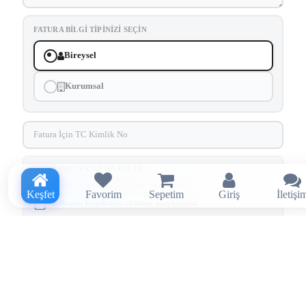
FATURA BILGI TIPINIZI SEÇIN
Bireysel
Kurumsal
SÖZLEŞMELER VE ONAYLAR
Üyelik Sözleşmesi
'ni okudum, onaylıyorum.
Keşfet
Favorim
Sepetim
Giriş
İletişi
Kullanım Koşulları
'nı okudum, onaylıyorum.
Aydınlatma ve Rıza Metni
kapsamında tarafıma elektronik ileti
gönderilmesini kabul ediyorum.
Kayıt olarak sözleşmeleri ve onayları kabul etmiş sayılırsınız.
Kayıt Ol