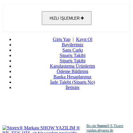
HIZLI İŞLEMLER
Giriş Yap
|
Kayıt Ol
Bayilerimiz
Şans Çarkı
Sipariş Takibi
Sipariş Takibi
Karşılaştırma Ürünlerim
Ödeme Bildirimi
Banka Hesaplarımız
İade Talebi (Sipariş No)
İletişim
Bu site
Storex
® E-Ticaret
yazılım altyapısı ile