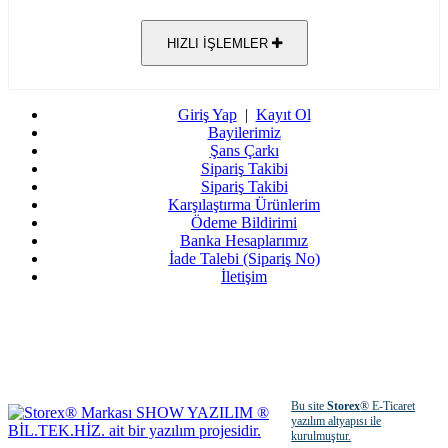
HIZLI İŞLEMLER
Giriş Yap
|
Kayıt Ol
Bayilerimiz
Şans Çarkı
Sipariş Takibi
Sipariş Takibi
Karşılaştırma Ürünlerim
Ödeme Bildirimi
Banka Hesaplarımız
İade Talebi (Sipariş No)
İletişim
Bu site
Storex
® E-Ticaret
yazılım altyapısı ile
kurulmuştur.