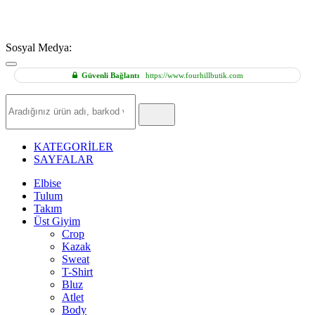
Sosyal Medya:
Güvenli Bağlantı
https://www.fourhillbutik.com
Hızlı
Ürün
Ara
KATEGORİLER
SAYFALAR
Elbise
Tulum
Takım
Üst Giyim
Crop
Kazak
Sweat
T-Shirt
Bluz
Atlet
Body