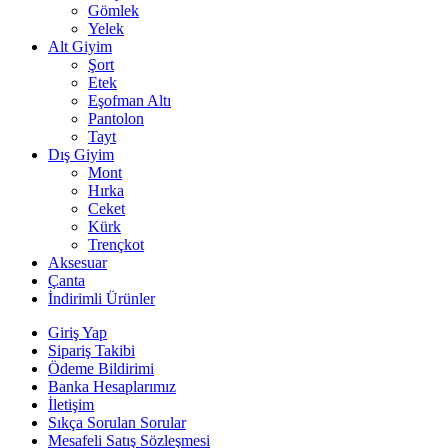
Gömlek
Yelek
Alt Giyim
Şort
Etek
Eşofman Altı
Pantolon
Tayt
Dış Giyim
Mont
Hırka
Ceket
Kürk
Trençkot
Aksesuar
Çanta
İndirimli Ürünler
Giriş Yap
Sipariş Takibi
Ödeme Bildirimi
Banka Hesaplarımız
İletişim
Sıkça Sorulan Sorular
Mesafeli Satış Sözleşmesi