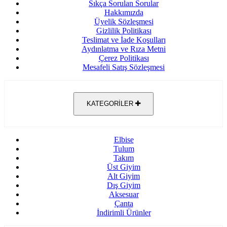
Sıkça Sorulan Sorular
Hakkımızda
Üyelik Sözleşmesi
Gizlilik Politikası
Teslimat ve İade Koşulları
Aydınlatma ve Rıza Metni
Çerez Politikası
Mesafeli Satış Sözleşmesi
KATEGORİLER
Elbise
Tulum
Takım
Üst Giyim
Alt Giyim
Dış Giyim
Aksesuar
Çanta
İndirimli Ürünler