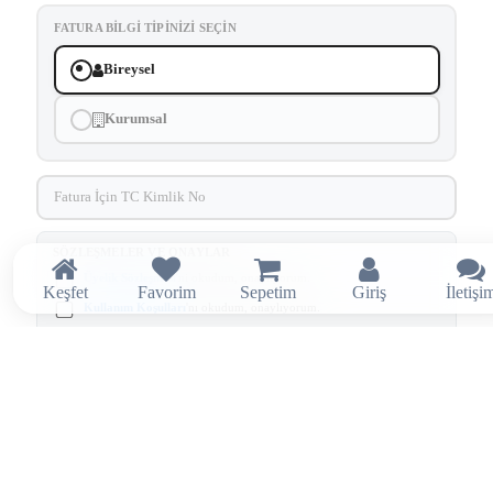
FATURA BILGI TIPINIZI SEÇIN
Bireysel
Kurumsal
SÖZLEŞMELER VE ONAYLAR
Üyelik Sözleşmesi
'ni okudum, onaylıyorum.
Keşfet
Favorim
Sepetim
Giriş
İletişi
Kullanım Koşulları
'nı okudum, onaylıyorum.
Aydınlatma ve Rıza Metni
kapsamında tarafıma elektronik ileti
gönderilmesini kabul ediyorum.
Kayıt olarak sözleşmeleri ve onayları kabul etmiş sayılırsınız.
Kayıt Ol