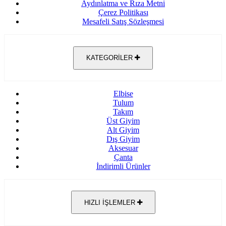
Aydınlatma ve Rıza Metni
Çerez Politikası
Mesafeli Satış Sözleşmesi
KATEGORİLER
Elbise
Tulum
Takım
Üst Giyim
Alt Giyim
Dış Giyim
Aksesuar
Çanta
İndirimli Ürünler
HIZLI İŞLEMLER