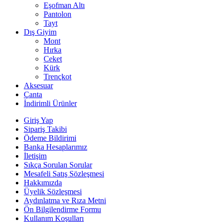
Eşofman Altı
Pantolon
Tayt
Dış Giyim
Mont
Hırka
Ceket
Kürk
Trençkot
Aksesuar
Çanta
İndirimli Ürünler
Giriş Yap
Sipariş Takibi
Ödeme Bildirimi
Banka Hesaplarımız
İletişim
Sıkça Sorulan Sorular
Mesafeli Satış Sözleşmesi
Hakkımızda
Üyelik Sözleşmesi
Aydınlatma ve Rıza Metni
Ön Bilgilendirme Formu
Kullanım Koşulları