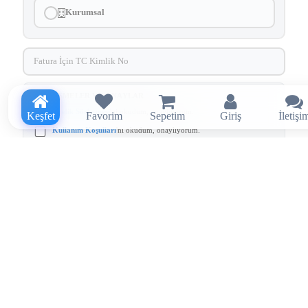
Kurumsal
SÖZLEŞMELER VE ONAYLAR
Üyelik Sözleşmesi
'ni okudum, onaylıyorum.
Keşfet
Favorim
Sepetim
Giriş
İletişi
Kullanım Koşulları
'nı okudum, onaylıyorum.
Aydınlatma ve Rıza Metni
kapsamında tarafıma elektronik ileti
gönderilmesini kabul ediyorum.
Kayıt olarak sözleşmeleri ve onayları kabul etmiş sayılırsınız.
Kayıt Ol
E-Mail Adresiniz
Şifremi Gönder