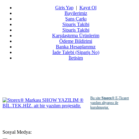
Giriş Yap
|
Kayıt Ol
Bayilerimiz
Şans Çarkı
Sipariş Takibi
Sipariş Takibi
Karşılaştırma Ürünlerim
Ödeme Bildirimi
Banka Hesaplarımız
İade Talebi (Sipariş No)
İletişim
Bu site
Storex
® E-Ticaret
yazılım altyapısı ile
kurulmuştur.
Sosyal Medya: