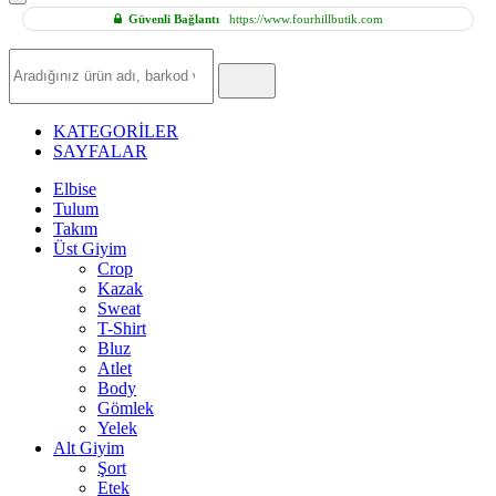
Güvenli Bağlantı
https://www.fourhillbutik.com
Hızlı
Ürün
Ara
KATEGORİLER
SAYFALAR
Elbise
Tulum
Takım
Üst Giyim
Crop
Kazak
Sweat
T-Shirt
Bluz
Atlet
Body
Gömlek
Yelek
Alt Giyim
Şort
Etek