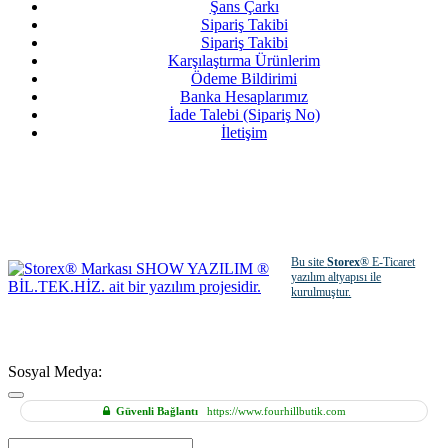
Şans Çarkı
Sipariş Takibi
Sipariş Takibi
Karşılaştırma Ürünlerim
Ödeme Bildirimi
Banka Hesaplarımız
İade Talebi (Sipariş No)
İletişim
Bu site
Storex
® E-Ticaret
yazılım altyapısı ile
kurulmuştur.
Sosyal Medya:
Güvenli Bağlantı
https://www.fourhillbutik.com
Hızlı