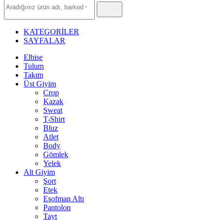
Ürün
Ara
KATEGORİLER
SAYFALAR
Elbise
Tulum
Takım
Üst Giyim
Crop
Kazak
Sweat
T-Shirt
Bluz
Atlet
Body
Gömlek
Yelek
Alt Giyim
Şort
Etek
Eşofman Altı
Pantolon
Tayt