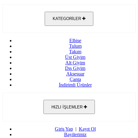
KATEGORİLER
Elbise
Tulum
Takım
Üst Giyim
Alt Giyim
Dış Giyim
Aksesuar
Çanta
İndirimli Ürünler
HIZLI İŞLEMLER
Giriş Yap
|
Kayıt Ol
Bayilerimiz