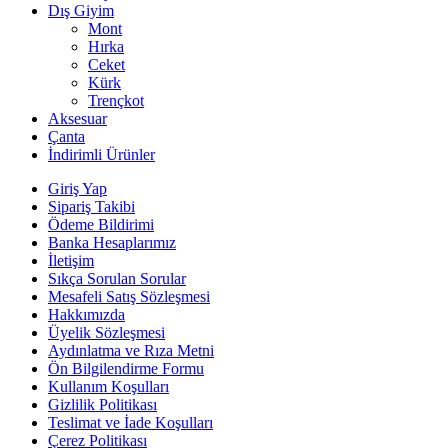
Dış Giyim
Mont
Hırka
Ceket
Kürk
Trençkot
Aksesuar
Çanta
İndirimli Ürünler
Giriş Yap
Sipariş Takibi
Ödeme Bildirimi
Banka Hesaplarımız
İletişim
Sıkça Sorulan Sorular
Mesafeli Satış Sözleşmesi
Hakkımızda
Üyelik Sözleşmesi
Aydınlatma ve Rıza Metni
Ön Bilgilendirme Formu
Kullanım Koşulları
Gizlilik Politikası
Teslimat ve İade Koşulları
Çerez Politikası