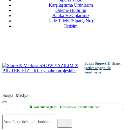
Karşılaştırma Ürünlerim
Ödeme Bildirimi
Banka Hesaplarımız
İade Talebi (Sipariş No)
İletişim
Bu site
Storex
® E-Ticaret
yazılım altyapısı ile
kurulmuştur.
Sosyal Medya:
Güvenli Bağlantı
https://www.fourhillbutik.com
Hızlı
Ürün
Ara