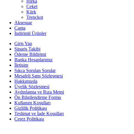
Hırka
Ceket
Kürk
Trençkot
Aksesuar
Çanta
İndirimli Ürünler
Giriş Yap
Sipariş Takibi
Ödeme Bildirimi
Banka Hesaplarımız
İletişim
Sıkça Sorulan Sorular
Mesafeli Satış Sözleşmesi
Hakkımızda
Üyelik Sözleşmesi
Aydınlatma ve Rıza Metni
Ön Bilgilendirme Formu
Kullanım Koşulları
Gizlilik Politikası
Teslimat ve İade Koşulları
Çerez Politikası