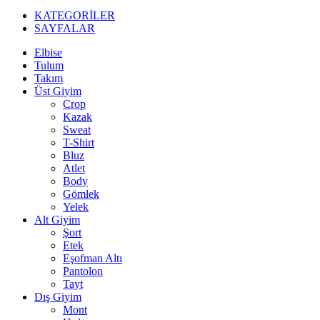
KATEGORİLER
SAYFALAR
Elbise
Tulum
Takım
Üst Giyim
Crop
Kazak
Sweat
T-Shirt
Bluz
Atlet
Body
Gömlek
Yelek
Alt Giyim
Şort
Etek
Eşofman Altı
Pantolon
Tayt
Dış Giyim
Mont