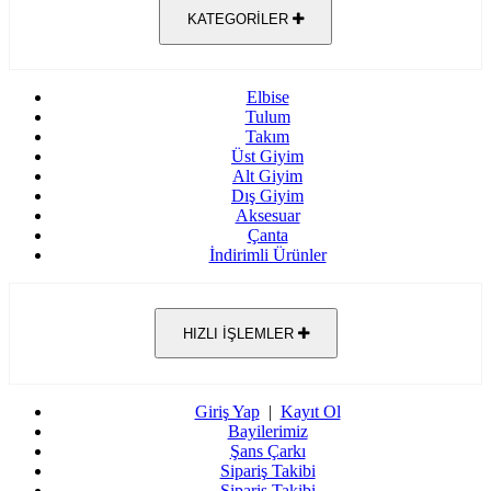
KATEGORİLER
Elbise
Tulum
Takım
Üst Giyim
Alt Giyim
Dış Giyim
Aksesuar
Çanta
İndirimli Ürünler
HIZLI İŞLEMLER
Giriş Yap
|
Kayıt Ol
Bayilerimiz
Şans Çarkı
Sipariş Takibi
Sipariş Takibi