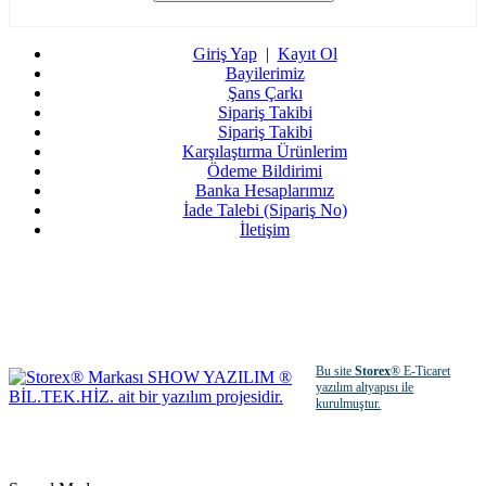
Giriş Yap
|
Kayıt Ol
Bayilerimiz
Şans Çarkı
Sipariş Takibi
Sipariş Takibi
Karşılaştırma Ürünlerim
Ödeme Bildirimi
Banka Hesaplarımız
İade Talebi (Sipariş No)
İletişim
Bu site
Storex
® E-Ticaret
yazılım altyapısı ile
kurulmuştur.