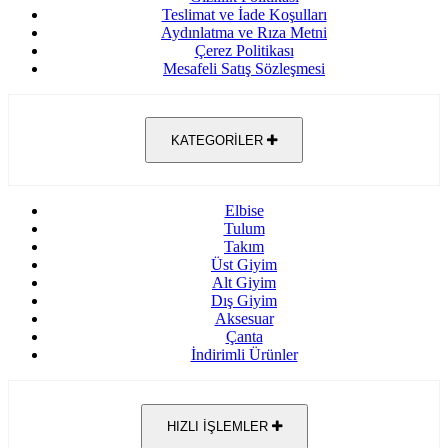
Teslimat ve İade Koşulları
Aydınlatma ve Rıza Metni
Çerez Politikası
Mesafeli Satış Sözleşmesi
KATEGORİLER
Elbise
Tulum
Takım
Üst Giyim
Alt Giyim
Dış Giyim
Aksesuar
Çanta
İndirimli Ürünler
HIZLI İŞLEMLER