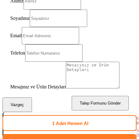
Adınız
Soyadınız
Email
Telefon
Mesajınız ve Ürün Detayları
Talep Formunu Gönder
Vazgeç
S
1 Adet
Hemen Al
K
S
D