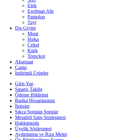
Etek
Eşofman Altı
Pantolon
Tayt
Dış Giyim
Mont
Hırka
Ceket
Kürk
Trençkot
Aksesuar
Çanta
İndirimli Ürünler
Giriş Yap
Sipariş Takibi
Ödeme Bildirimi
Banka Hesaplarımız
İletişim
Sıkça Sorulan Sorular
Mesafeli Satış Sözleşmesi
Hakkımızda
Üyelik Sözleşmesi
Aydınlatma ve Rıza Metni
Ön Bilgilendirme Formu