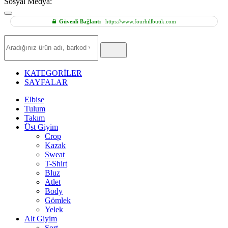
Sosyal Medya:
Güvenli Bağlantı
https://www.fourhillbutik.com
Hızlı
Ürün
Ara
KATEGORİLER
SAYFALAR
Elbise
Tulum
Takım
Üst Giyim
Crop
Kazak
Sweat
T-Shirt
Bluz
Atlet
Body
Gömlek
Yelek
Alt Giyim
Şort