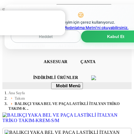
Ara
Mobil
🍪
Menü
0
En iyi deneyim için çerez kullanıyoruz.
0
Çerez Politikaları Aydınlatma Metni'ni okuyabilirsiniz.
ANA SAYFA
ELBISE
TULUM
TAKIM
Reddet
Kabul Et
ÜST GIYIM
ALT GIYIM
DIŞ GIYIM
AKSESUAR
ÇANTA
İNDIRIMLI ÜRÜNLER
Mobil
Mobil Menü
Menü
Ana Sayfa
Takım
BALIKÇI YAKA BEL VE PAÇA LASTİKLİ İTALYAN TRİKO
TAKIM-K ..