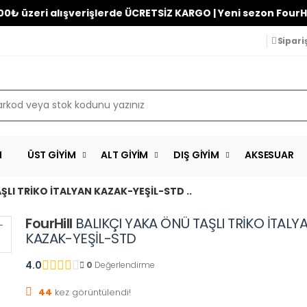
ri alışverişlerde ÜCRETSİZ KARGO | Yeni sezon FourHill’de!
Sipari
M
ÜST GIYIM
ALT GIYIM
DIŞ GIYIM
AKSESUAR
ŞLI TRİKO İTALYAN KAZAK-YEŞİL-STD ..
FourHill
BALIKÇI YAKA ÖNÜ TAŞLI TRİKO İTALY
KAZAK-YEŞİL-STD
4.0
0
Değerlendirme
44
kez görüntülendi!