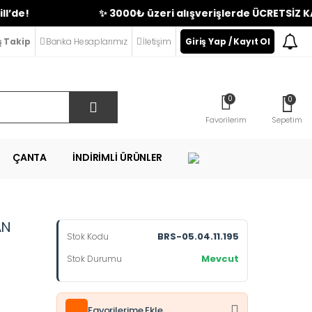
✨ 3000₺ üzeri alışverişlerde ÜCRETSİZ KARGO | 
ş Takip
Banka Hesaplarımız
İletişim
Giriş Yap / Kayıt Ol
0
0
Favorilerim
Sepetim
ÇANTA
İNDIRIMLI ÜRÜNLER
AN
BRS-05.04.11.195
Stok Kodu
Mevcut
Stok Durumu
Favorilerime Ekle