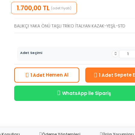
1.700,00 TL
(adet fiyatı)
BALIKÇI YAKA ÖNÜ TAŞLI TRİKO İTALYAN KAZAK-YEŞİL-STD
Adet Seçimi
Hemen Al
Sepete E
1 Adet
1 Adet
WhatsApp İle Sipariş
 Koşulları
Ödeme Yöntemleri
Ürün Yorumları