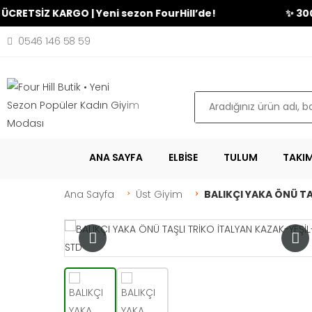
SİZ KARGO | Yeni sezon FourHill’de!
✨ 3000₺ üze
0546 146 58 59
Ara
ANA SAYFA
ELBISE
TULUM
TAKI
Ana Sayfa
Üst Giyim
BALIKÇI YAKA ÖNÜ TA