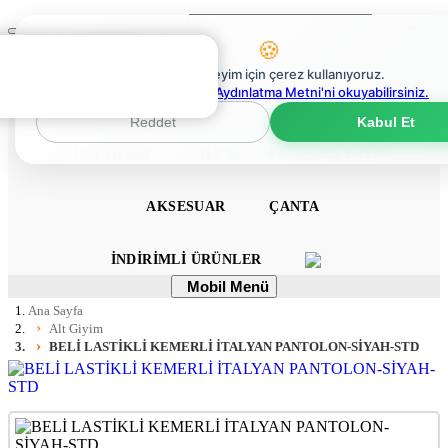
Ara
Mobil
🍪
Menü
0
En iyi deneyim için çerez kullanıyoruz.
0
Çerez Politikaları Aydınlatma Metni'ni okuyabilirsiniz.
ANA SAYFA
ELBISE
TULUM
TAKIM
Reddet
Kabul Et
ÜST GIYIM
ALT GIYIM
DIŞ GIYIM
AKSESUAR
ÇANTA
İNDIRIMLI ÜRÜNLER
Mobil
Mobil Menü
Menü
Ana Sayfa
Alt Giyim
BELİ LASTİKLİ KEMERLİ İTALYAN PANTOLON-SİYAH-STD