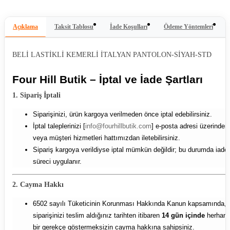
Açıklama
Taksit Tablosu
İade Koşulları
Ödeme Yöntemleri
BELİ LASTİKLİ KEMERLİ İTALYAN PANTOLON-SİYAH-STD
Four Hill Butik – İptal ve İade Şartları
1. Sipariş İptali
Siparişinizi, ürün kargoya verilmeden önce iptal edebilirsiniz.
İptal taleplerinizi [
info@fourhillbutik.com
] e-posta adresi üzerinden
veya müşteri hizmetleri hattımızdan iletebilirsiniz.
Sipariş kargoya verildiyse iptal mümkün değildir; bu durumda iade
süreci uygulanır.
2. Cayma Hakkı
6502 sayılı Tüketicinin Korunması Hakkında Kanun kapsamında,
siparişinizi teslim aldığınız tarihten itibaren
14 gün içinde
herhang
bir gerekçe göstermeksizin cayma hakkına sahipsiniz.