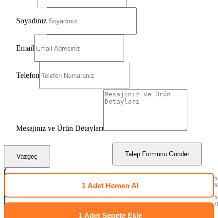
Soyadınız
Email
Telefon
Mesajınız ve Ürün Detayları
Talep Formunu Gönder
Vazgeç
S
1 Adet
Hemen Al
K
S
D
1 Adet
Sepete Ekle