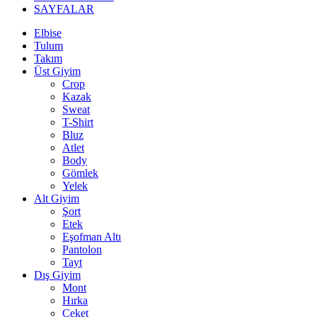
SAYFALAR
Elbise
Tulum
Takım
Üst Giyim
Crop
Kazak
Sweat
T-Shirt
Bluz
Atlet
Body
Gömlek
Yelek
Alt Giyim
Şort
Etek
Eşofman Altı
Pantolon
Tayt
Dış Giyim
Mont
Hırka
Ceket