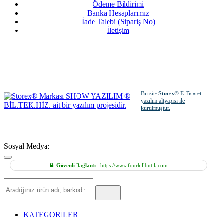
Ödeme Bildirimi
Banka Hesaplarımız
İade Talebi (Sipariş No)
İletişim
Bu site
Storex
® E-Ticaret
yazılım altyapısı ile
kurulmuştur.
Sosyal Medya:
Güvenli Bağlantı
https://www.fourhillbutik.com
Hızlı
Ürün
Ara
KATEGORİLER