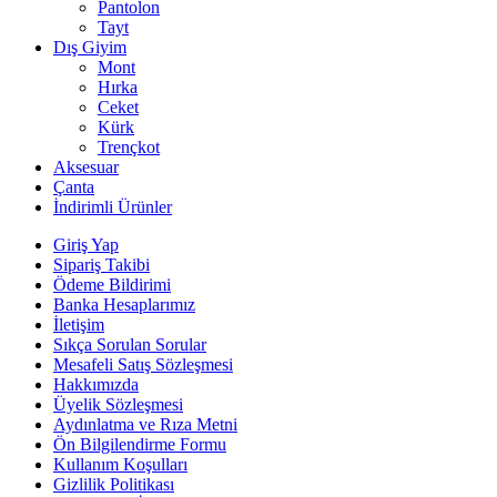
Pantolon
Tayt
Dış Giyim
Mont
Hırka
Ceket
Kürk
Trençkot
Aksesuar
Çanta
İndirimli Ürünler
Giriş Yap
Sipariş Takibi
Ödeme Bildirimi
Banka Hesaplarımız
İletişim
Sıkça Sorulan Sorular
Mesafeli Satış Sözleşmesi
Hakkımızda
Üyelik Sözleşmesi
Aydınlatma ve Rıza Metni
Ön Bilgilendirme Formu
Kullanım Koşulları
Gizlilik Politikası