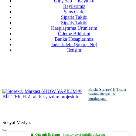
Giriş Yap
|
Kayıt Ol
Bayilerimiz
Şans Çarkı
Sipariş Takibi
Sipariş Takibi
Karşılaştırma Ürünlerim
Ödeme Bildirimi
Banka Hesaplarımız
İade Talebi (Sipariş No)
İletişim
Bu site
Storex
® E-Ticaret
yazılım altyapısı ile
kurulmuştur.
Sosyal Medya:
Güvenli Bağlantı
https://www.fourhillbutik.com