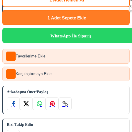
S
D
1 Adet
Sepete Ekle
WhatsApp İle Sipariş
Favorilerime Ekle
Karşılaştırmaya Ekle
Arkadaşına Öner/Paylaş
Bizi Takip Edin