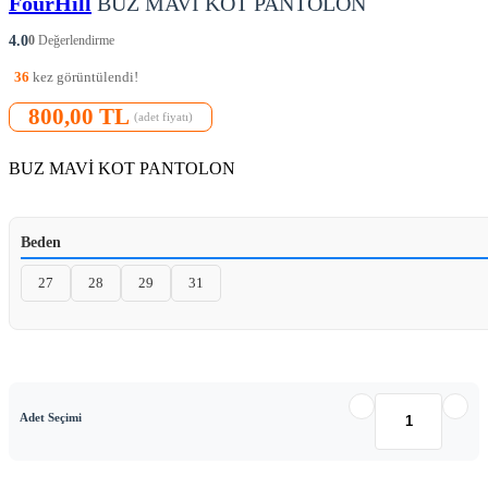
FourHill
BUZ MAVİ KOT PANTOLON
4.0
0
Değerlendirme
36
kez görüntülendi!
800,00 TL
(adet fiyatı)
BUZ MAVİ KOT PANTOLON
Beden
27
28
29
31
Adet Seçimi