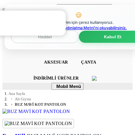
Ara
Mobil
🍪
Menü
0
En iyi deneyim için çerez kullanıyoruz.
0
Çerez Politikaları Aydınlatma Metni'ni okuyabilirsiniz.
ANA SAYFA
ELBISE
TULUM
TAKIM
Reddet
Kabul Et
ÜST GIYIM
ALT GIYIM
DIŞ GIYIM
AKSESUAR
ÇANTA
İNDIRIMLI ÜRÜNLER
Mobil
Mobil Menü
Menü
Ana Sayfa
Alt Giyim
BUZ MAVİ KOT PANTOLON