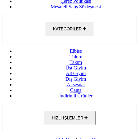
Çerez Politikası
Mesafeli Satış Sözleşmesi
KATEGORİLER
Elbise
Tulum
Takım
Üst Giyim
Alt Giyim
Dış Giyim
Aksesuar
Çanta
İndirimli Ürünler
HIZLI İŞLEMLER