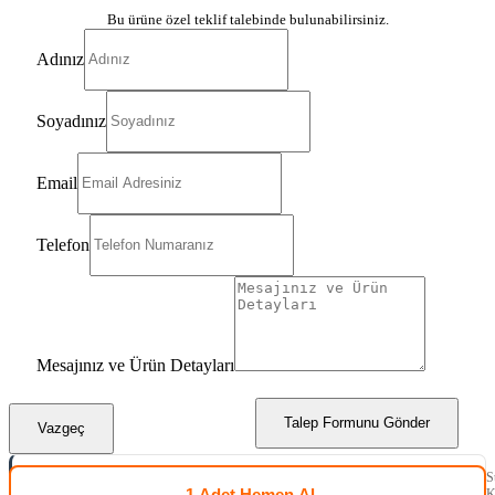
Bu ürüne özel teklif talebinde bulunabilirsiniz.
Adınız
Soyadınız
Email
Telefon
Mesajınız ve Ürün Detayları
Talep Formunu Gönder
Vazgeç
S
1 Adet
Hemen Al
K