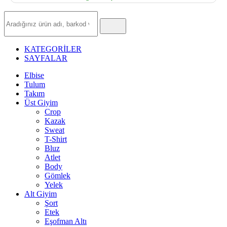
Hızlı
Ürün
Ara
KATEGORİLER
SAYFALAR
Elbise
Tulum
Takım
Üst Giyim
Crop
Kazak
Sweat
T-Shirt
Bluz
Atlet
Body
Gömlek
Yelek
Alt Giyim
Şort
Etek
Eşofman Altı