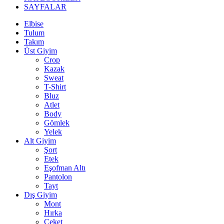
SAYFALAR
Elbise
Tulum
Takım
Üst Giyim
Crop
Kazak
Sweat
T-Shirt
Bluz
Atlet
Body
Gömlek
Yelek
Alt Giyim
Şort
Etek
Eşofman Altı
Pantolon
Tayt
Dış Giyim
Mont
Hırka
Ceket