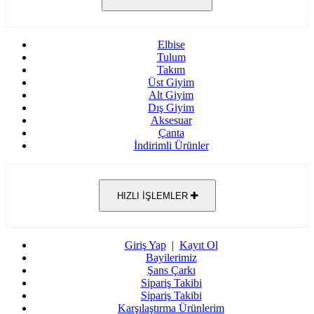
Elbise
Tulum
Takım
Üst Giyim
Alt Giyim
Dış Giyim
Aksesuar
Çanta
İndirimli Ürünler
HIZLI İŞLEMLER
Giriş Yap
|
Kayıt Ol
Bayilerimiz
Şans Çarkı
Sipariş Takibi
Sipariş Takibi
Karşılaştırma Ürünlerim