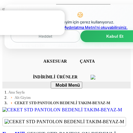
Ara
Mobil
🍪
Menü
0
En iyi deneyim için çerez kullanıyoruz.
0
Çerez Politikaları Aydınlatma Metni'ni okuyabilirsiniz.
ANA SAYFA
ELBISE
TULUM
TAKIM
Reddet
Kabul Et
ÜST GIYIM
ALT GIYIM
DIŞ GIYIM
AKSESUAR
ÇANTA
İNDIRIMLI ÜRÜNLER
Mobil
Mobil Menü
Menü
Ana Sayfa
Alt Giyim
CEKET STD PANTOLON BEDENLİ TAKIM-BEYAZ-M