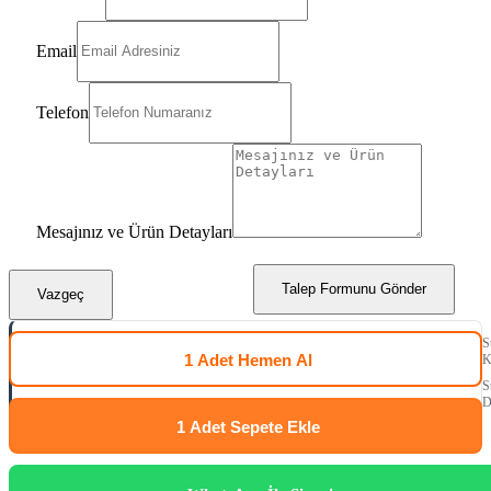
Email
Telefon
Mesajınız ve Ürün Detayları
Talep Formunu Gönder
Vazgeç
S
1 Adet
Hemen Al
K
S
D
1 Adet
Sepete Ekle