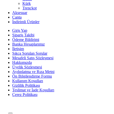
Kürk
Trençkot
Aksesuar
Çanta
İndirimli Ürünler
Giriş Yap
Sipariş Takibi
Ödeme Bildirimi
Banka Hesaplarımız
İletişim
Sıkça Sorulan Sorular
Mesafeli Satış Sözleşmesi
Hakkımızda
Üyelik Sözleşmesi
Aydınlatma ve Rıza Metni
Ön Bilgilendirme Formu
Kullanım Koşulları
Gizlilik Politikası
Teslimat ve İade Koşulları
Çerez Politikası