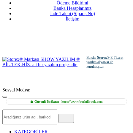
Ödeme Bildirimi
Banka Hesaplarımız
İade Talebi (Sipariş No)
İletişim
Bu site
Storex
® E-Ticaret
yazılım altyapısı ile
kurulmuştur.
Sosyal Medya:
Güvenli Bağlantı
https://www.fourhillbutik.com
Hızlı
Ürün
Ara
KATEGORİLER