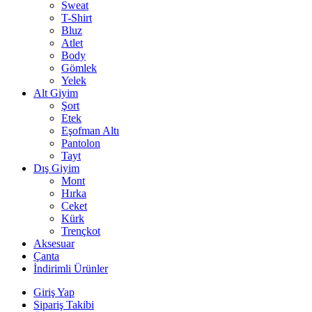
Sweat
T-Shirt
Bluz
Atlet
Body
Gömlek
Yelek
Alt Giyim
Şort
Etek
Eşofman Altı
Pantolon
Tayt
Dış Giyim
Mont
Hırka
Ceket
Kürk
Trençkot
Aksesuar
Çanta
İndirimli Ürünler
Giriş Yap
Sipariş Takibi