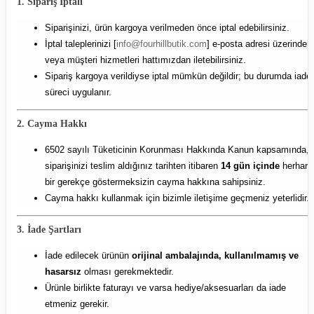
1. Sipariş İptali
Siparişinizi, ürün kargoya verilmeden önce iptal edebilirsiniz.
İptal taleplerinizi [
info@fourhillbutik.com
] e-posta adresi üzerinden
veya müşteri hizmetleri hattımızdan iletebilirsiniz.
Sipariş kargoya verildiyse iptal mümkün değildir; bu durumda iade
süreci uygulanır.
2. Cayma Hakkı
6502 sayılı Tüketicinin Korunması Hakkında Kanun kapsamında,
siparişinizi teslim aldığınız tarihten itibaren
14 gün içinde
herhang
bir gerekçe göstermeksizin cayma hakkına sahipsiniz.
Cayma hakkı kullanmak için bizimle iletişime geçmeniz yeterlidir.
3. İade Şartları
İade edilecek ürünün
orijinal ambalajında, kullanılmamış ve
hasarsız
olması gerekmektedir.
Ürünle birlikte faturayı ve varsa hediye/aksesuarları da iade
etmeniz gerekir.