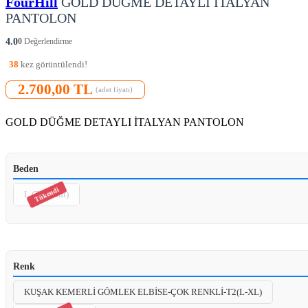
FourHill
GOLD DÜĞME DETAYLI İTALYAN
PANTOLON
4.0
0
Değerlendirme
38
kez görüntülendi!
2.700,00 TL
(adet fiyatı)
GOLD DÜĞME DETAYLI İTALYAN PANTOLON
Beden
L (Tükendi)
Renk
KUŞAK KEMERLİ GÖMLEK ELBİSE-ÇOK RENKLİ-T2(L-XL)