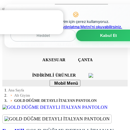
Ara
Mobil
🍪
Menü
0
En iyi deneyim için çerez kullanıyoruz.
0
Çerez Politikaları Aydınlatma Metni'ni okuyabilirsiniz.
ANA SAYFA
ELBISE
TULUM
TAKIM
Reddet
Kabul Et
ÜST GIYIM
ALT GIYIM
DIŞ GIYIM
AKSESUAR
ÇANTA
İNDIRIMLI ÜRÜNLER
Mobil
Mobil Menü
Menü
Ana Sayfa
Alt Giyim
GOLD DÜĞME DETAYLI İTALYAN PANTOLON