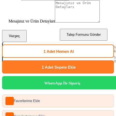
Mesajınız ve Ürün Detayları
Talep Formunu Gönder
Vazgeç
S
1 Adet
Hemen Al
K
S
D
1 Adet
Sepete Ekle
WhatsApp İle Sipariş
Favorilerime Ekle