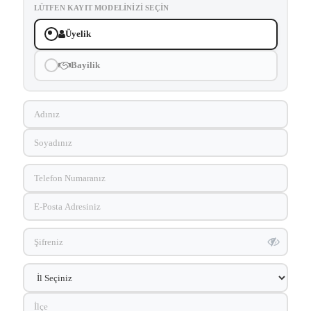
LÜTFEN KAYIT MODELINIZI SEÇIN
Üyelik
Bayilik