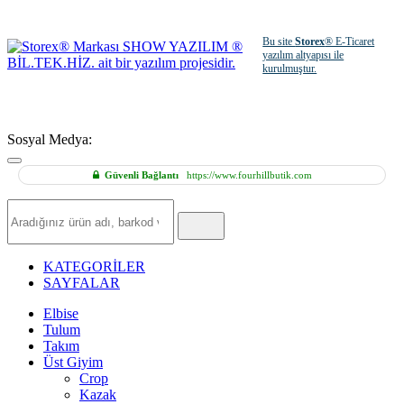
Bu site
Storex
® E-Ticaret
yazılım altyapısı ile
kurulmuştur.
Sosyal Medya:
Güvenli Bağlantı
https://www.fourhillbutik.com
Hızlı
Ürün
Ara
KATEGORİLER
SAYFALAR
Elbise
Tulum
Takım
Üst Giyim
Crop
Kazak