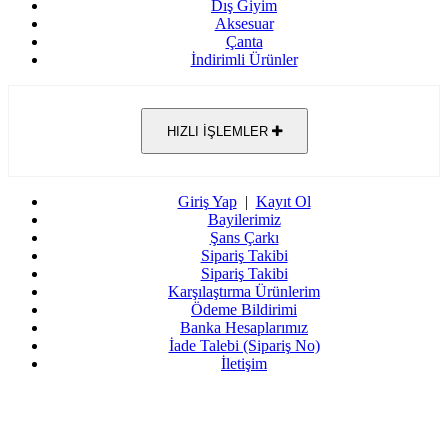
Dış Giyim
Aksesuar
Çanta
İndirimli Ürünler
HIZLI İŞLEMLER
Giriş Yap
|
Kayıt Ol
Bayilerimiz
Şans Çarkı
Sipariş Takibi
Sipariş Takibi
Karşılaştırma Ürünlerim
Ödeme Bildirimi
Banka Hesaplarımız
İade Talebi (Sipariş No)
İletişim