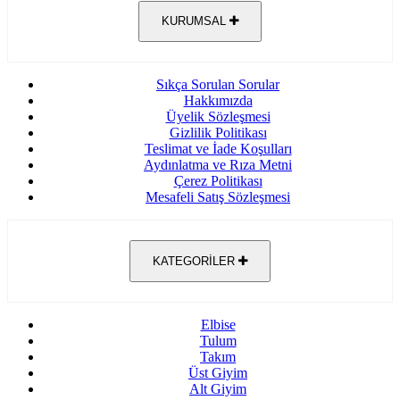
KURUMSAL
Sıkça Sorulan Sorular
Hakkımızda
Üyelik Sözleşmesi
Gizlilik Politikası
Teslimat ve İade Koşulları
Aydınlatma ve Rıza Metni
Çerez Politikası
Mesafeli Satış Sözleşmesi
KATEGORİLER
Elbise
Tulum
Takım
Üst Giyim
Alt Giyim