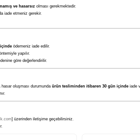
lmamış ve hasarsız
olması gerekmektedir.
da iade etmeniz gerekir.
 içinde
ödemeniz iade edilir.
ntemiyle yapılır.
enine göre değerlendirilir.
nda hasar oluşması durumunda
ürün tesliminden itibaren 30 gün içinde
iade v
nır.
tik.com
] üzerinden iletişime geçebilirsiniz.
r.