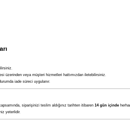
arı
irsiniz.
esi üzerinden veya müşteri hizmetleri hattımızdan iletebilirsiniz.
durumda iade süreci uygulanır.
samında, siparişinizi teslim aldığınız tarihten itibaren
14 gün içinde
herhan
z yeterlidir.