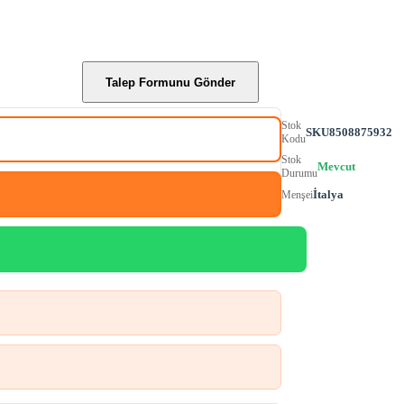
Talep Formunu Gönder
Stok
SKU8508875932
Kodu
Stok
Mevcut
Durumu
İtalya
Menşei