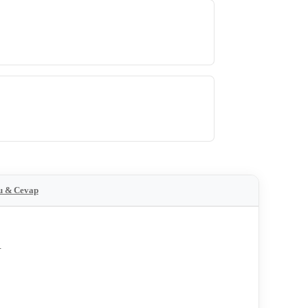
u & Cevap
.