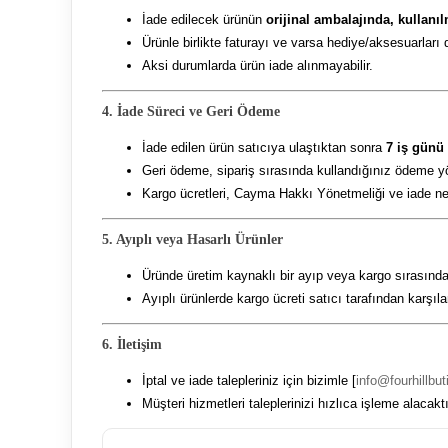
İade edilecek ürünün
orijinal ambalajında, kullanı
Ürünle birlikte faturayı ve varsa hediye/aksesuarları 
Aksi durumlarda ürün iade alınmayabilir.
4. İade Süreci ve Geri Ödeme
İade edilen ürün satıcıya ulaştıktan sonra
7 iş günü
Geri ödeme, sipariş sırasında kullandığınız ödeme yö
Kargo ücretleri, Cayma Hakkı Yönetmeliği ve iade ned
5. Ayıplı veya Hasarlı Ürünler
Üründe üretim kaynaklı bir ayıp veya kargo sırası
Ayıplı ürünlerde kargo ücreti satıcı tarafından karşıla
6. İletişim
İptal ve iade talepleriniz için bizimle [
info@fourhillbu
Müşteri hizmetleri taleplerinizi hızlıca işleme alacaktı