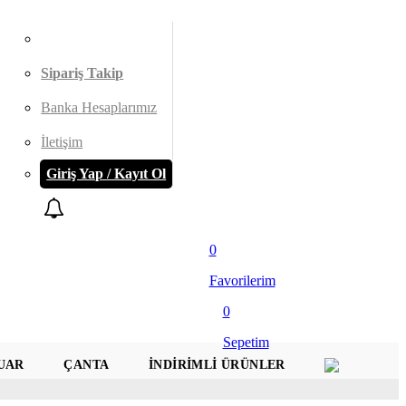
Sipariş Takip
Banka Hesaplarımız
İletişim
Giriş Yap / Kayıt Ol
0
Favorilerim
0
Sepetim
UAR
ÇANTA
İNDIRIMLI ÜRÜNLER