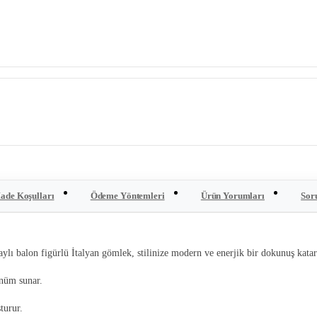
İade Koşulları
Ödeme Yöntemleri
Ürün Yorumları
Sor
lı balon figürlü İtalyan gömlek, stilinize modern ve enerjik bir dokunuş katar
ünüm sunar.
turur.