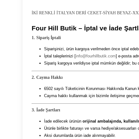
İKİ RENKLİ İTALYAN DERİ CEKET-SİYAH BEYAZ-X
Four Hill Butik – İptal ve İade Şartl
1. Sipariş İptali
Siparişinizi, ürün kargoya verilmeden önce iptal edebil
İptal taleplerinizi [
info@fourhillbutik.com
] e-posta adr
Sipariş kargoya verildiyse iptal mümkün değildir; bu 
2. Cayma Hakkı
6502 sayılı Tüketicinin Korunması Hakkında Kanun kap
Cayma hakkı kullanmak için bizimle iletişime geçmeni
3. İade Şartları
İade edilecek ürünün
orijinal ambalajında, kullanı
Ürünle birlikte faturayı ve varsa hediye/aksesuarları 
Aksi durumlarda ürün iade alınmayabilir.