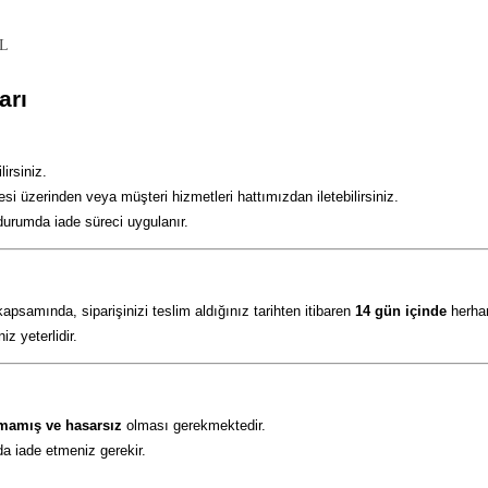
XL
arı
irsiniz.
esi üzerinden veya müşteri hizmetleri hattımızdan iletebilirsiniz.
durumda iade süreci uygulanır.
samında, siparişinizi teslim aldığınız tarihten itibaren
14 gün içinde
herhan
z yeterlidir.
lmamış ve hasarsız
olması gerekmektedir.
da iade etmeniz gerekir.