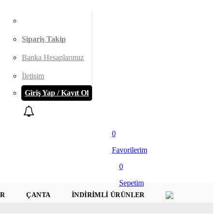
Sipariş Takip
Banka Hesaplarımız
İletişim
Giriş Yap / Kayıt Ol
0
Favorilerim
0
Sepetim
AR
ÇANTA
İNDIRIMLI ÜRÜNLER