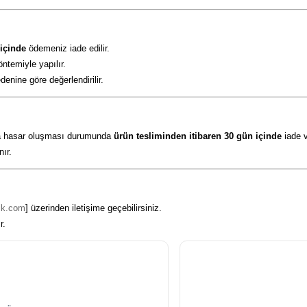
 içinde
ödemeniz iade edilir.
ntemiyle yapılır.
enine göre değerlendirilir.
nda hasar oluşması durumunda
ürün tesliminden itibaren 30 gün içinde
iade v
nır.
tik.com
] üzerinden iletişime geçebilirsiniz.
r.