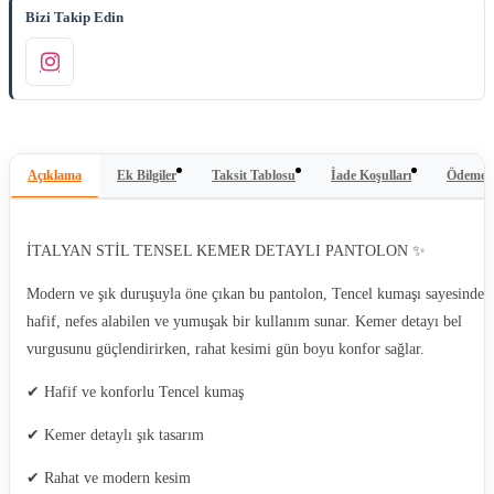
Bizi Takip Edin
Açıklama
Ek Bilgiler
Taksit Tablosu
İade Koşulları
Ödeme Y
İTALYAN STİL TENSEL KEMER DETAYLI PANTOLON ✨
Modern ve şık duruşuyla öne çıkan bu pantolon, Tencel kumaşı sayesinde
hafif, nefes alabilen ve yumuşak bir kullanım sunar. Kemer detayı bel
vurgusunu güçlendirirken, rahat kesimi gün boyu konfor sağlar.
✔ Hafif ve konforlu Tencel kumaş
✔ Kemer detaylı şık tasarım
✔ Rahat ve modern kesim