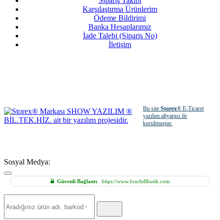
Sipariş Takibi
Karşılaştırma Ürünlerim
Ödeme Bildirimi
Banka Hesaplarımız
İade Talebi (Sipariş No)
İletişim
Bu site
Storex
® E-Ticaret
yazılım altyapısı ile
kurulmuştur.
Sosyal Medya:
Güvenli Bağlantı
https://www.fourhillbutik.com
Hızlı
Ürün
Ara