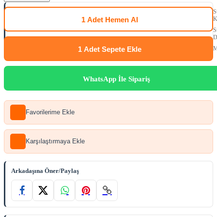
S
1 Adet
Hemen Al
K
S
D
1 Adet
Sepete Ekle
M
WhatsApp İle Sipariş
Favorilerime Ekle
Karşılaştırmaya Ekle
Arkadaşına Öner/Paylaş