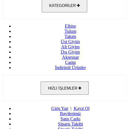
KATEGORİLER
Elbise
Tulum
Takım
Üst Giyim
Alt Giyim
Dış Giyim
Aksesuar
Çanta
İndirimli Ürünler
HIZLI İŞLEMLER
Giriş Yap
|
Kayıt Ol
Bayilerimiz
Şans Çarkı
Sipariş Takibi