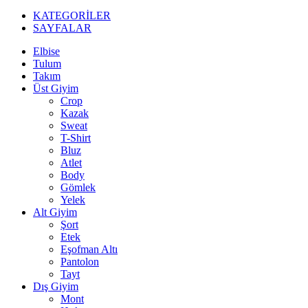
KATEGORİLER
SAYFALAR
Elbise
Tulum
Takım
Üst Giyim
Crop
Kazak
Sweat
T-Shirt
Bluz
Atlet
Body
Gömlek
Yelek
Alt Giyim
Şort
Etek
Eşofman Altı
Pantolon
Tayt
Dış Giyim
Mont