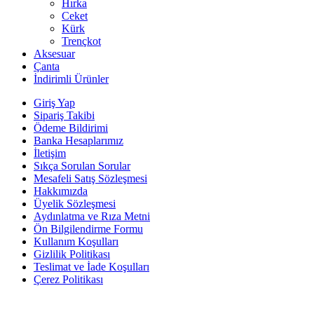
Hırka
Ceket
Kürk
Trençkot
Aksesuar
Çanta
İndirimli Ürünler
Giriş Yap
Sipariş Takibi
Ödeme Bildirimi
Banka Hesaplarımız
İletişim
Sıkça Sorulan Sorular
Mesafeli Satış Sözleşmesi
Hakkımızda
Üyelik Sözleşmesi
Aydınlatma ve Rıza Metni
Ön Bilgilendirme Formu
Kullanım Koşulları
Gizlilik Politikası
Teslimat ve İade Koşulları
Çerez Politikası