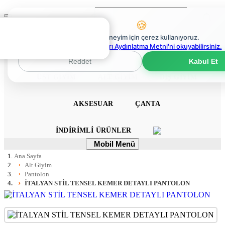
Ara
Mobil
🍪
Menü
0
En iyi deneyim için çerez kullanıyoruz.
0
Çerez Politikaları Aydınlatma Metni'ni okuyabilirsiniz.
ANA SAYFA
ELBISE
TULUM
TAKIM
Reddet
Kabul Et
ÜST GIYIM
ALT GIYIM
DIŞ GIYIM
AKSESUAR
ÇANTA
İNDIRIMLI ÜRÜNLER
Mobil
Mobil Menü
Menü
Ana Sayfa
Alt Giyim
Pantolon
İTALYAN STİL TENSEL KEMER DETAYLI PANTOLON