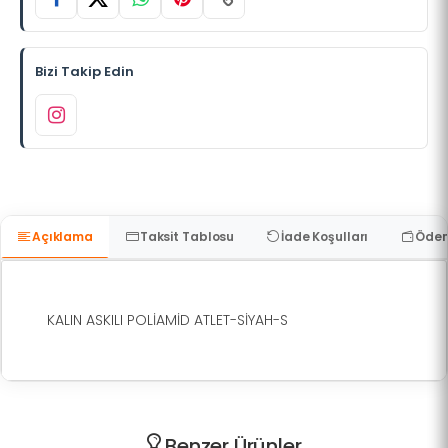
Bizi Takip Edin
Açıklama
Taksit Tablosu
İade Koşulları
Ödem
KALIN ASKILI POLİAMİD ATLET-SİYAH-S
Benzer Ürünler