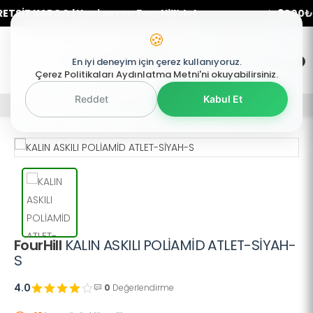
İZ KARGO | Yeni sezon FourHill’de!
✨ 3000₺ üze
🍪
0
En iyi deneyim için çerez kullanıyoruz.
0
Mobil Menü
Çerez Politikaları Aydınlatma Metni'ni okuyabilirsiniz.
Reddet
Kabul Et
Mobil Menü
Mobil Menü
FourHill
KALIN ASKILI POLİAMİD ATLET-SİYAH-
S
4.0
0
Değerlendirme