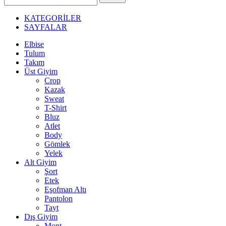
Ara
KATEGORİLER
SAYFALAR
Elbise
Tulum
Takım
Üst Giyim
Crop
Kazak
Sweat
T-Shirt
Bluz
Atlet
Body
Gömlek
Yelek
Alt Giyim
Şort
Etek
Eşofman Altı
Pantolon
Tayt
Dış Giyim
Mont