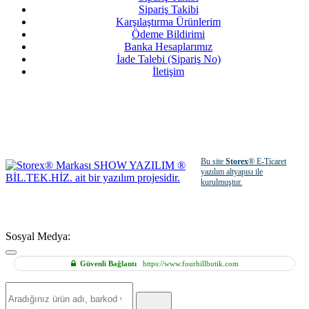
Sipariş Takibi
Karşılaştırma Ürünlerim
Ödeme Bildirimi
Banka Hesaplarımız
İade Talebi (Sipariş No)
İletişim
Bu site
Storex
® E-Ticaret
yazılım altyapısı ile
kurulmuştur.
Sosyal Medya:
Güvenli Bağlantı
https://www.fourhillbutik.com
Hızlı
Ürün