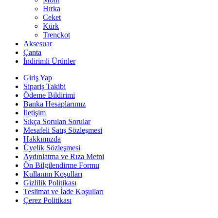
Hırka
Ceket
Kürk
Trençkot
Aksesuar
Çanta
İndirimli Ürünler
Giriş Yap
Sipariş Takibi
Ödeme Bildirimi
Banka Hesaplarımız
İletişim
Sıkça Sorulan Sorular
Mesafeli Satış Sözleşmesi
Hakkımızda
Üyelik Sözleşmesi
Aydınlatma ve Rıza Metni
Ön Bilgilendirme Formu
Kullanım Koşulları
Gizlilik Politikası
Teslimat ve İade Koşulları
Çerez Politikası