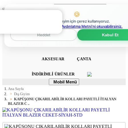
Ara
Mobil
🍪
Menü
0
En iyi deneyim için çerez kullanıyoruz.
0
Çerez Politikaları Aydınlatma Metni'ni okuyabilirsiniz.
ANA SAYFA
ELBISE
TULUM
TAKIM
Reddet
Kabul Et
ÜST GIYIM
ALT GIYIM
DIŞ GIYIM
AKSESUAR
ÇANTA
İNDIRIMLI ÜRÜNLER
Mobil
Mobil Menü
Menü
Ana Sayfa
Dış Giyim
KAPÜŞONU ÇIKARILABİLİR KOLLARI PAYETLİ İTALYAN
BLAZER C ..