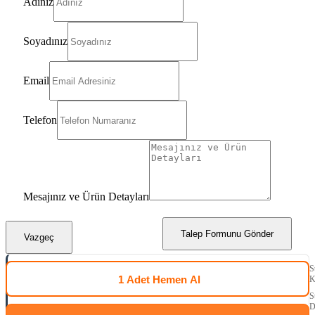
Adınız
Soyadınız
Email
Telefon
Mesajınız ve Ürün Detayları
Talep Formunu Gönder
Vazgeç
S
1 Adet
Hemen Al
K
S
D