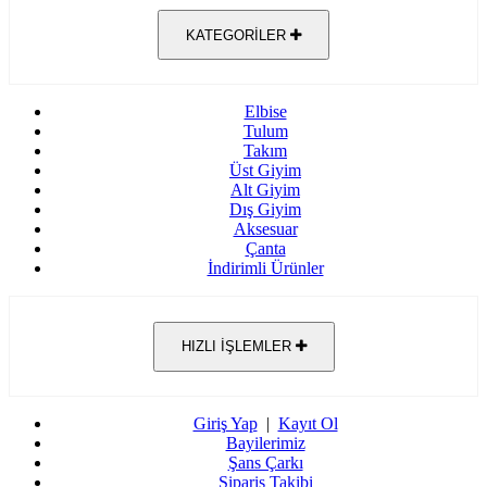
KATEGORİLER
Elbise
Tulum
Takım
Üst Giyim
Alt Giyim
Dış Giyim
Aksesuar
Çanta
İndirimli Ürünler
HIZLI İŞLEMLER
Giriş Yap
|
Kayıt Ol
Bayilerimiz
Şans Çarkı
Sipariş Takibi