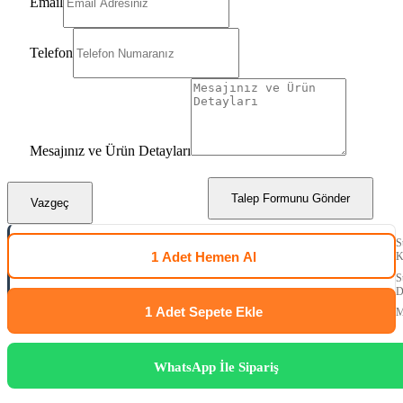
Email
Telefon
Mesajınız ve Ürün Detayları
Talep Formunu Gönder
Vazgeç
S
1 Adet
Hemen Al
K
S
D
1 Adet
Sepete Ekle
M
WhatsApp İle Sipariş