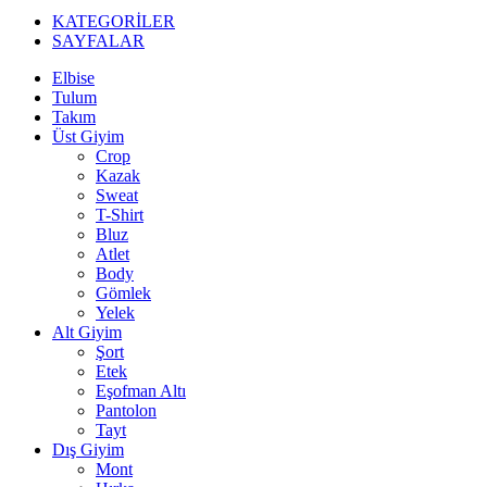
KATEGORİLER
SAYFALAR
Elbise
Tulum
Takım
Üst Giyim
Crop
Kazak
Sweat
T-Shirt
Bluz
Atlet
Body
Gömlek
Yelek
Alt Giyim
Şort
Etek
Eşofman Altı
Pantolon
Tayt
Dış Giyim
Mont