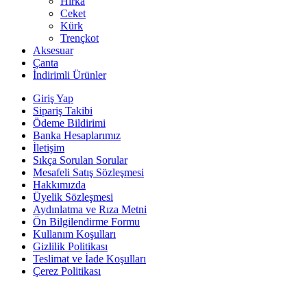
Hırka
Ceket
Kürk
Trençkot
Aksesuar
Çanta
İndirimli Ürünler
Giriş Yap
Sipariş Takibi
Ödeme Bildirimi
Banka Hesaplarımız
İletişim
Sıkça Sorulan Sorular
Mesafeli Satış Sözleşmesi
Hakkımızda
Üyelik Sözleşmesi
Aydınlatma ve Rıza Metni
Ön Bilgilendirme Formu
Kullanım Koşulları
Gizlilik Politikası
Teslimat ve İade Koşulları
Çerez Politikası