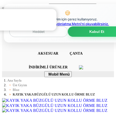
Ara
Mobil
🍪
Menü
0
En iyi deneyim için çerez kullanıyoruz.
0
Çerez Politikaları Aydınlatma Metni'ni okuyabilirsiniz.
ANA SAYFA
ELBISE
TULUM
TAKIM
Reddet
Kabul Et
ÜST GIYIM
ALT GIYIM
DIŞ GIYIM
AKSESUAR
ÇANTA
İNDIRIMLI ÜRÜNLER
Mobil
Mobil Menü
Menü
Ana Sayfa
Üst Giyim
Bluz
KAYIK YAKA BÜZGÜLÜ UZUN KOLLU ÖRME BLUZ