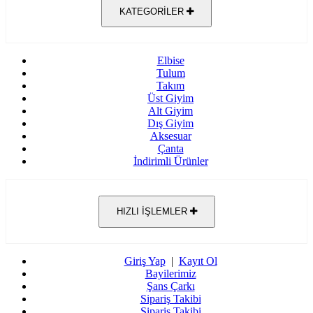
KATEGORİLER
Elbise
Tulum
Takım
Üst Giyim
Alt Giyim
Dış Giyim
Aksesuar
Çanta
İndirimli Ürünler
HIZLI İŞLEMLER
Giriş Yap
|
Kayıt Ol
Bayilerimiz
Şans Çarkı
Sipariş Takibi
Sipariş Takibi