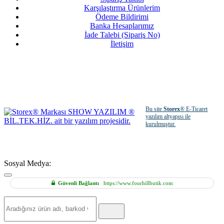
Karşılaştırma Ürünlerim
Ödeme Bildirimi
Banka Hesaplarımız
İade Talebi (Sipariş No)
İletişim
Bu site
Storex
® E-Ticaret
yazılım altyapısı ile
kurulmuştur.
Sosyal Medya:
Güvenli Bağlantı
https://www.fourhillbutik.com
Hızlı
Ürün
Ara