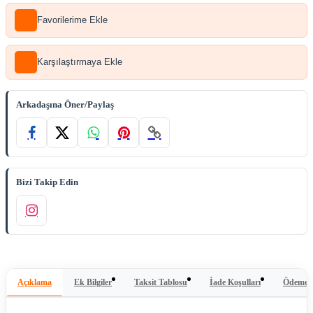
Favorilerime Ekle
Karşılaştırmaya Ekle
Arkadaşına Öner/Paylaş
Bizi Takip Edin
Açıklama
Ek Bilgiler
Taksit Tablosu
İade Koşulları
Ödeme Y