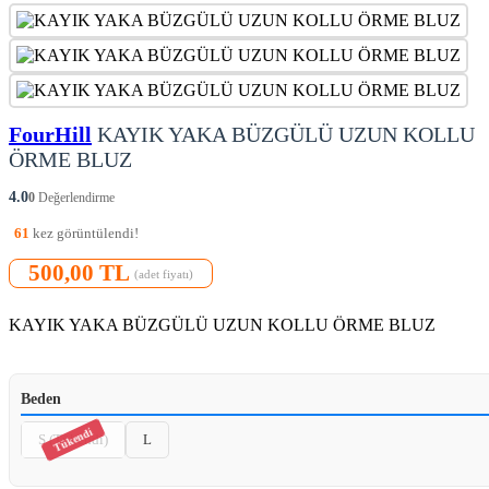
FourHill
KAYIK YAKA BÜZGÜLÜ UZUN KOLLU
ÖRME BLUZ
4.0
0
Değerlendirme
61
kez görüntülendi!
500,00 TL
(adet fiyatı)
KAYIK YAKA BÜZGÜLÜ UZUN KOLLU ÖRME BLUZ
Beden
S (Tükendi)
L