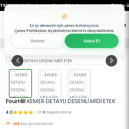
Z KARGO | Yeni sezon FourHill’de!
✨ 3000₺ üzeri
🍪
0
En iyi deneyim için çerez kullanıyoruz.
0
Mobil Menü
Çerez Politikaları Aydınlatma Metni'ni okuyabilirsiniz.
Reddet
Kabul Et
Mobil Menü
Mobil Menü
FourHill
KEMER DETAYLI DESENLİ MİDİ ETEK
4.0
0
Değerlendirme
140
kez görüntülendi!