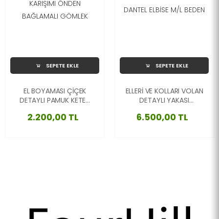
SEPETE EKLE
SEPETE EKLE
EL BOYAMASI ÇİÇEK
ELLERİ VE KOLLARI VOLAN
DETAYLI PAMUK KETEN
DETAYLI YAKASI
İPEK KARIŞIMI ÖNDEN
BAĞLAMALI DANTEL
2.200,00 TL
6.500,00 TL
BAĞLAMALI GÖMLEK
ELBİSE M/L BEDEN