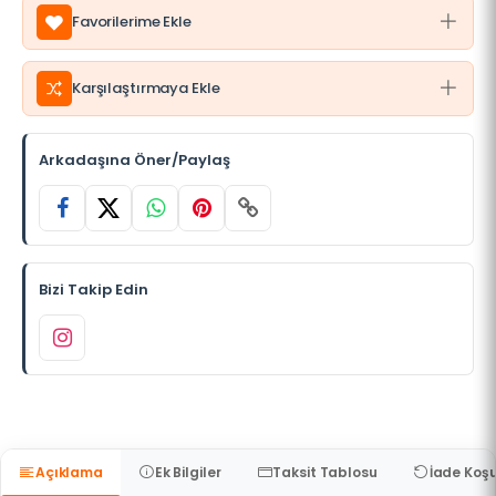
Favorilerime Ekle
Karşılaştırmaya Ekle
Arkadaşına Öner/Paylaş
Bizi Takip Edin
Açıklama
Ek Bilgiler
Taksit Tablosu
İade Koşu