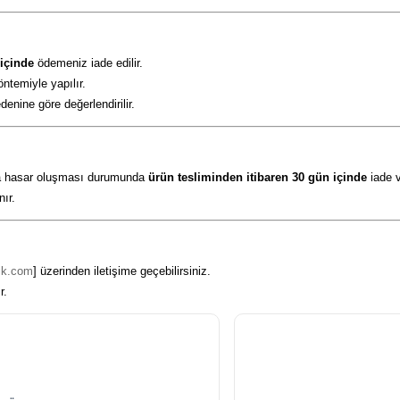
 içinde
ödemeniz iade edilir.
ntemiyle yapılır.
enine göre değerlendirilir.
nda hasar oluşması durumunda
ürün tesliminden itibaren 30 gün içinde
iade v
nır.
tik.com
] üzerinden iletişime geçebilirsiniz.
r.