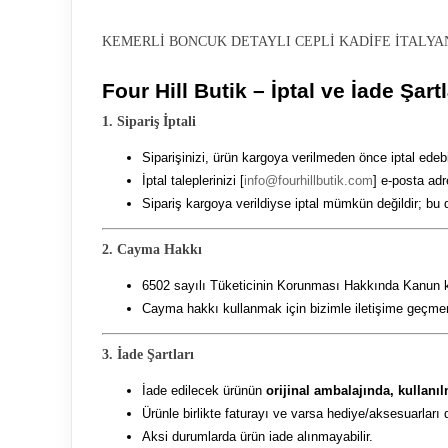
KEMERLİ BONCUK DETAYLI CEPLİ KADİFE İTALYAN
Four Hill Butik – İptal ve İade Şartl
1. Sipariş İptali
Siparişinizi, ürün kargoya verilmeden önce iptal edebil
İptal taleplerinizi [
info@fourhillbutik.com
] e-posta adr
Sipariş kargoya verildiyse iptal mümkün değildir; bu 
2. Cayma Hakkı
6502 sayılı Tüketicinin Korunması Hakkında Kanun kap
Cayma hakkı kullanmak için bizimle iletişime geçmeni
3. İade Şartları
İade edilecek ürünün
orijinal ambalajında, kullanı
Ürünle birlikte faturayı ve varsa hediye/aksesuarları 
Aksi durumlarda ürün iade alınmayabilir.