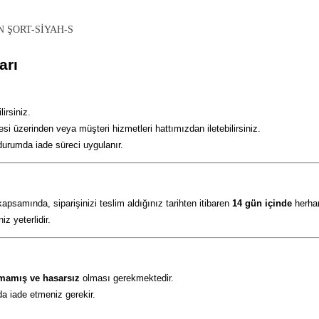
 ŞORT-SİYAH-S
arı
irsiniz.
esi üzerinden veya müşteri hizmetleri hattımızdan iletebilirsiniz.
durumda iade süreci uygulanır.
samında, siparişinizi teslim aldığınız tarihten itibaren
14 gün içinde
herhan
z yeterlidir.
lmamış ve hasarsız
olması gerekmektedir.
da iade etmeniz gerekir.