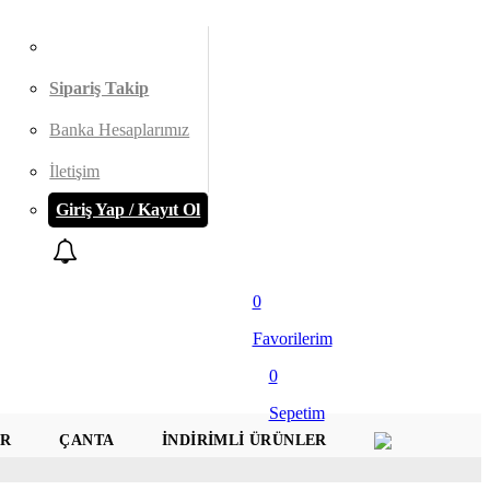
Sipariş Takip
Banka Hesaplarımız
İletişim
Giriş Yap / Kayıt Ol
0
Favorilerim
0
Sepetim
AR
ÇANTA
İNDIRIMLI ÜRÜNLER