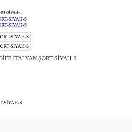
T-SİYAH- ..
İFE İTALYAN ŞORT-SİYAH-S
T-SİYAH-S