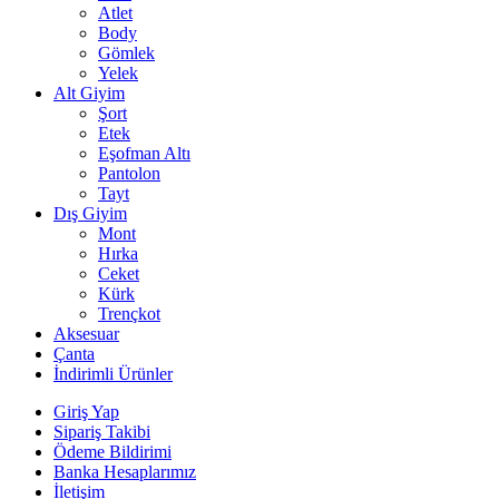
Atlet
Body
Gömlek
Yelek
Alt Giyim
Şort
Etek
Eşofman Altı
Pantolon
Tayt
Dış Giyim
Mont
Hırka
Ceket
Kürk
Trençkot
Aksesuar
Çanta
İndirimli Ürünler
Giriş Yap
Sipariş Takibi
Ödeme Bildirimi
Banka Hesaplarımız
İletişim