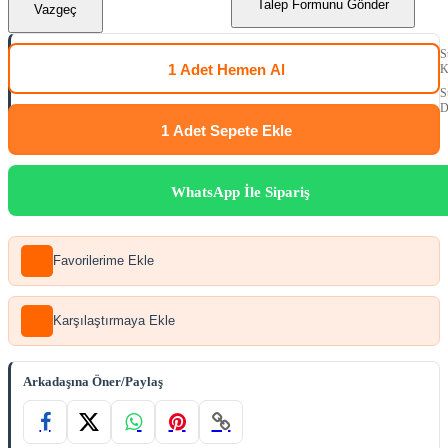
Talep Formunu Gönder
Vazgeç
S
1 Adet
Hemen Al
K
S
D
1 Adet
Sepete Ekle
WhatsApp İle Sipariş
Favorilerime Ekle
Karşılaştırmaya Ekle
Arkadaşına Öner/Paylaş