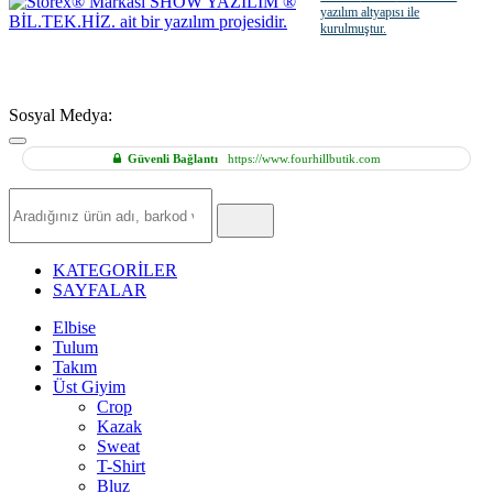
yazılım altyapısı ile
kurulmuştur.
Sosyal Medya:
Güvenli Bağlantı
https://www.fourhillbutik.com
Hızlı
Ürün
Ara
KATEGORİLER
SAYFALAR
Elbise
Tulum
Takım
Üst Giyim
Crop
Kazak
Sweat
T-Shirt
Bluz