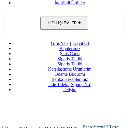
İndirimli Ürünler
HIZLI İŞLEMLER
Giriş Yap
|
Kayıt Ol
Bayilerimiz
Şans Çarkı
Sipariş Takibi
Sipariş Takibi
Karşılaştırma Ürünlerim
Ödeme Bildirimi
Banka Hesaplarımız
İade Talebi (Sipariş No)
İletişim
Bu site
Storex
® E-Ticaret