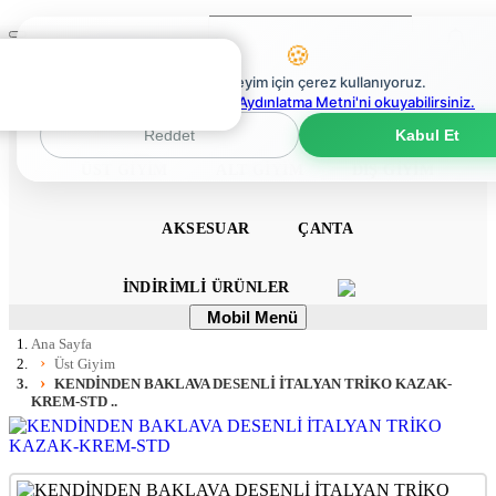
Ara
Mobil
🍪
Menü
0
En iyi deneyim için çerez kullanıyoruz.
0
Çerez Politikaları Aydınlatma Metni'ni okuyabilirsiniz.
ANA SAYFA
ELBISE
TULUM
TAKIM
Reddet
Kabul Et
ÜST GIYIM
ALT GIYIM
DIŞ GIYIM
AKSESUAR
ÇANTA
İNDIRIMLI ÜRÜNLER
Mobil
Mobil Menü
Menü
Ana Sayfa
Üst Giyim
KENDİNDEN BAKLAVA DESENLİ İTALYAN TRİKO KAZAK-
KREM-STD ..