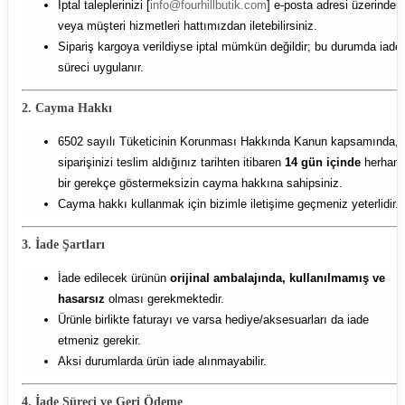
İptal taleplerinizi [
info@fourhillbutik.com
] e-posta adresi üzerinden
veya müşteri hizmetleri hattımızdan iletebilirsiniz.
Sipariş kargoya verildiyse iptal mümkün değildir; bu durumda iade
süreci uygulanır.
2. Cayma Hakkı
6502 sayılı Tüketicinin Korunması Hakkında Kanun kapsamında,
siparişinizi teslim aldığınız tarihten itibaren
14 gün içinde
herhang
bir gerekçe göstermeksizin cayma hakkına sahipsiniz.
Cayma hakkı kullanmak için bizimle iletişime geçmeniz yeterlidir.
3. İade Şartları
İade edilecek ürünün
orijinal ambalajında, kullanılmamış ve
hasarsız
olması gerekmektedir.
Ürünle birlikte faturayı ve varsa hediye/aksesuarları da iade
etmeniz gerekir.
Aksi durumlarda ürün iade alınmayabilir.
4. İade Süreci ve Geri Ödeme