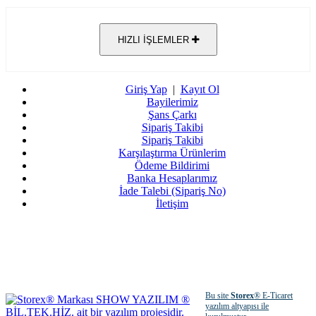
HIZLI İŞLEMLER
Giriş Yap
|
Kayıt Ol
Bayilerimiz
Şans Çarkı
Sipariş Takibi
Sipariş Takibi
Karşılaştırma Ürünlerim
Ödeme Bildirimi
Banka Hesaplarımız
İade Talebi (Sipariş No)
İletişim
Bu site
Storex
® E-Ticaret
yazılım altyapısı ile