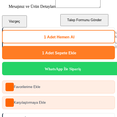
Mesajınız ve Ürün Detayları
Talep Formunu Gönder
Vazgeç
S
1 Adet
Hemen Al
K
S
D
1 Adet
Sepete Ekle
WhatsApp İle Sipariş
Favorilerime Ekle
Karşılaştırmaya Ekle