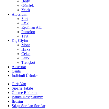
Body
Gömlek
Yelek
Alt Giyim
Şort
Etek
Eşofman Altı
Pantolon
Tayt
Dış Giyim
Mont
Hırka
Ceket
Kürk
Trençkot
Aksesuar
Çanta
İndirimli Ürünler
Giriş Yap
Sipariş Takibi
Ödeme Bildirimi
Banka Hesaplarımız
İletişim
Sıkça Sorulan Sorular