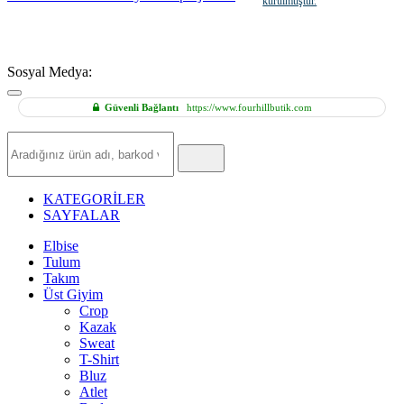
kurulmuştur.
Sosyal Medya:
Güvenli Bağlantı
https://www.fourhillbutik.com
Hızlı
Ürün
Ara
KATEGORİLER
SAYFALAR
Elbise
Tulum
Takım
Üst Giyim
Crop
Kazak
Sweat
T-Shirt
Bluz
Atlet