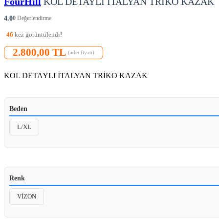
FourHill
KOL DETAYLI İTALYAN TRİKO KAZAK
4.0
0
Değerlendirme
46
kez görüntülendi!
2.800,00 TL
(adet fiyatı)
KOL DETAYLI İTALYAN TRİKO KAZAK
Beden
L/XL
Renk
VİZON