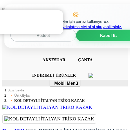
Ara
Mobil
🍪
Menü
0
En iyi deneyim için çerez kullanıyoruz.
0
Çerez Politikaları Aydınlatma Metni'ni okuyabilirsiniz.
ANA SAYFA
ELBISE
TULUM
TAKIM
Reddet
Kabul Et
ÜST GIYIM
ALT GIYIM
DIŞ GIYIM
AKSESUAR
ÇANTA
İNDIRIMLI ÜRÜNLER
Mobil
Mobil Menü
Menü
Ana Sayfa
Üst Giyim
KOL DETAYLI İTALYAN TRİKO KAZAK