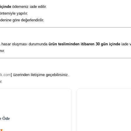
 içinde
ödemeniz iade edilir.
ntemiyle yapılır.
enine göre değerlendirilir.
nda hasar oluşması durumunda
ürün tesliminden itibaren 30 gün içinde
iade v
nır.
tik.com
] üzerinden iletişime geçebilirsiniz.
r.
ne Öde