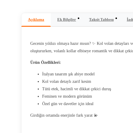
Açıklama
Ek Bilgiler
Taksit Tablosu
İad
Gecenin yıldızı olmaya hazır mısın? ✨ Kol volan detayları ve 
oluştururken, volanlı kollar elbiseye romantik ve dikkat çeki
Ürün Özellikleri:
İtalyan tasarım şık abiye model
Kol volan detaylı zarif kesim
Tütü etek, hacimli ve dikkat çekici duruş
Feminen ve modern görünüm
Özel gün ve davetler için ideal
Girdiğin ortamda enerjinle fark yarat 💫