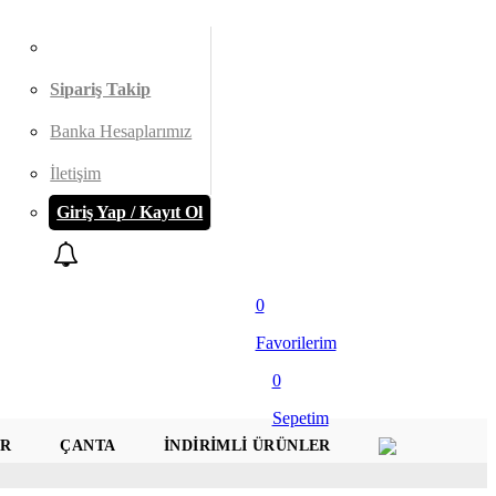
Sipariş Takip
Banka Hesaplarımız
İletişim
Giriş Yap / Kayıt Ol
0
Favorilerim
0
Sepetim
AR
ÇANTA
İNDIRIMLI ÜRÜNLER