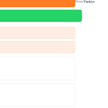
Türkiye
Menşei