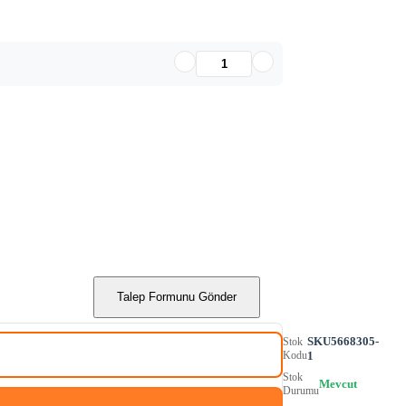
Talep Formunu Gönder
SKU5668305-
Stok
Kodu
1
Stok
Mevcut
Durumu