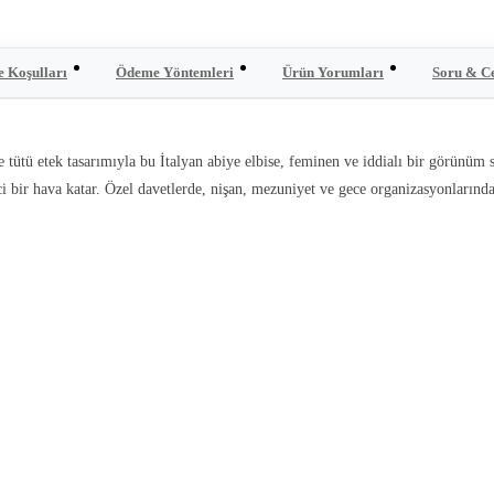
e Koşulları
Ödeme Yöntemleri
Ürün Yorumları
Soru & C
tütü etek tasarımıyla bu İtalyan abiye elbise, feminen ve iddialı bir görünüm su
ci bir hava katar. Özel davetlerde, nişan, mezuniyet ve gece organizasyonlarında