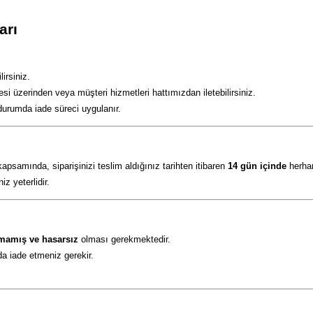
arı
irsiniz.
esi üzerinden veya müşteri hizmetleri hattımızdan iletebilirsiniz.
durumda iade süreci uygulanır.
samında, siparişinizi teslim aldığınız tarihten itibaren
14 gün içinde
herhan
z yeterlidir.
lmamış ve hasarsız
olması gerekmektedir.
da iade etmeniz gerekir.