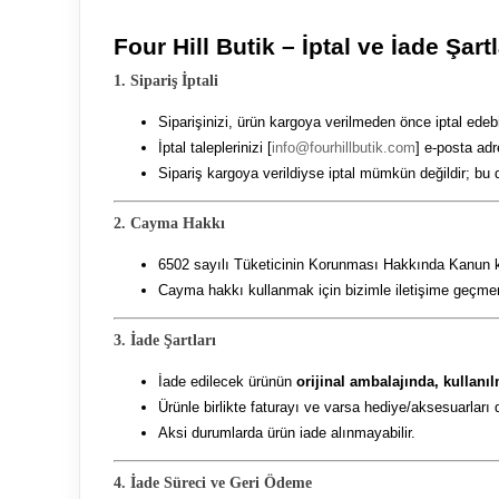
Four Hill Butik – İptal ve İade Şartl
1. Sipariş İptali
Siparişinizi, ürün kargoya verilmeden önce iptal edebil
İptal taleplerinizi [
info@fourhillbutik.com
] e-posta adr
Sipariş kargoya verildiyse iptal mümkün değildir; bu 
2. Cayma Hakkı
6502 sayılı Tüketicinin Korunması Hakkında Kanun kap
Cayma hakkı kullanmak için bizimle iletişime geçmeni
3. İade Şartları
İade edilecek ürünün
orijinal ambalajında, kullanı
Ürünle birlikte faturayı ve varsa hediye/aksesuarları 
Aksi durumlarda ürün iade alınmayabilir.
4. İade Süreci ve Geri Ödeme