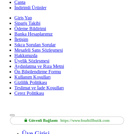
Çanta
İndirimli Ürünler
Giriş Yap
Sipariş Takibi
Ödeme Bildirimi
Banka Hesaplarımız
İletişim
Sıkça Sorulan Sorular
Mesafeli Satış Sözleşmesi
Hakkımızda
Üyelik Sözleşmesi
Aydınlatma ve Rıza Metni
Ön Bilgilendirme Formu
Kullanım Koşulları
Gizlilik Politikası
Teslimat ve İade Koşulları
Çerez Politikası
Güvenli Bağlantı
https://www.fourhillbutik.com
Üye Girişi