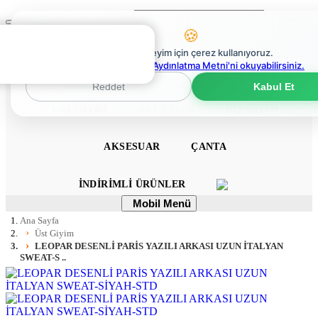
Ara
Mobil
🍪
Menü
0
En iyi deneyim için çerez kullanıyoruz.
0
Çerez Politikaları Aydınlatma Metni'ni okuyabilirsiniz.
ANA SAYFA
ELBISE
TULUM
TAKIM
Reddet
Kabul Et
ÜST GIYIM
ALT GIYIM
DIŞ GIYIM
AKSESUAR
ÇANTA
İNDIRIMLI ÜRÜNLER
Mobil
Mobil Menü
Menü
Ana Sayfa
Üst Giyim
LEOPAR DESENLİ PARİS YAZILI ARKASI UZUN İTALYAN
SWEAT-S ..