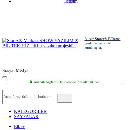
İletişim
Bu site
Storex
® E-Ticaret
yazılım altyapısı ile
kurulmuştur.
Sosyal Medya:
Güvenli Bağlantı
https://www.fourhillbutik.com
Hızlı
Ürün
Ara
KATEGORİLER
SAYFALAR
Elbise