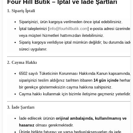
Four Hill Butik – İptal ve İade Şartları
1. Sipariş İptali
Siparişinizi, ürün kargoya verilmeden önce iptal edebilirsiniz.
İptal taleplerinizi [
info@fourhillbutik.com
] e-posta adresi üzerinden
veya müşteri hizmetleri hattımızdan iletebilirsiniz.
Sipariş kargoya verildiyse iptal mümkün değildir; bu durumda iade
süreci uygulanır.
2. Cayma Hakkı
6502 sayılı Tüketicinin Korunması Hakkında Kanun kapsamında,
siparişinizi teslim aldığınız tarihten itibaren
14 gün içinde
herhang
bir gerekçe göstermeksizin cayma hakkına sahipsiniz.
Cayma hakkı kullanmak için bizimle iletişime geçmeniz yeterlidir.
3. İade Şartları
İade edilecek ürünün
orijinal ambalajında, kullanılmamış ve
hasarsız
olması gerekmektedir.
Ürünle birlikte faturayı ve varsa hediye/aksesuarları da iade