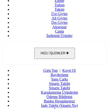
Elbise
Tulum
Takım
Üst Giyim
Alt Giyim
Dış Giyim
Aksesuar
Çanta
İndirimli Ürünler
HIZLI İŞLEMLER
Giriş Yap
|
Kayıt Ol
Bayilerimiz
Şans Çarkı
Sipariş Takibi
Sipariş Takibi
Karşılaştırma Ürünlerim
Ödeme Bildirimi
Banka Hesaplarımız
İade Talebi (Sipariş No)