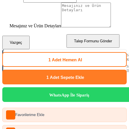
Mesajınız ve Ürün Detayları
Talep Formunu Gönder
Vazgeç
S
1 Adet
Hemen Al
K
S
D
1 Adet
Sepete Ekle
WhatsApp İle Sipariş
Favorilerime Ekle