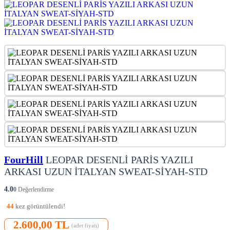
FourHill
LEOPAR DESENLİ PARİS YAZILI
ARKASI UZUN İTALYAN SWEAT-SİYAH-STD
4.0
0
Değerlendirme
44
kez görüntülendi!
2.600,00 TL
(adet fiyatı)