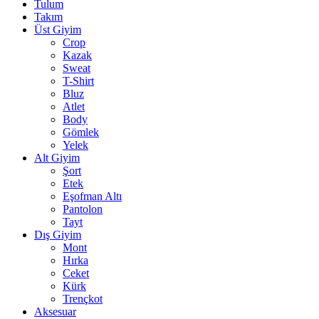
Tulum
Takım
Üst Giyim
Crop
Kazak
Sweat
T-Shirt
Bluz
Atlet
Body
Gömlek
Yelek
Alt Giyim
Şort
Etek
Eşofman Altı
Pantolon
Tayt
Dış Giyim
Mont
Hırka
Ceket
Kürk
Trençkot
Aksesuar