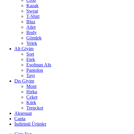
Crop
Kazak
Sweat
T-Shirt
Bluz
Atlet
Body
Gömlek
Yelek
Alt Giyim
Şort
Etek
Eşofman Altı
Pantolon
Tayt
Dış Giyim
Mont
Hırka
Ceket
Kürk
Trençkot
Aksesuar
Çanta
İndirimli Ürünler