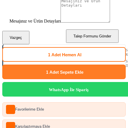
Mesajınız ve Ürün Detayları
Talep Formunu Gönder
Vazgeç
S
1 Adet
Hemen Al
K
S
D
1 Adet
Sepete Ekle
WhatsApp İle Sipariş
Favorilerime Ekle
Karşılaştırmaya Ekle