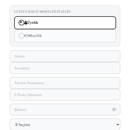
LÜTFEN KAYIT MODELINIZI SEÇIN
Üyelik
Bayilik