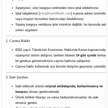
Siparişinizi, ürün kargoya verilmeden önce iptal edebilirsiniz.
İptal taleplerinizi [
info@fourhillbutik.com
] e-posta adresi üzerinden
veya müşteri hizmetleri hattımızdan iletebilirsiniz.
Sipariş kargoya verildiyse iptal mümkün değildir; bu durumda iade
süreci uygulanır.
2. Cayma Hakkı
6502 sayılı Tüketicinin Korunması Hakkında Kanun kapsamında,
siparişinizi teslim aldığınız tarihten itibaren
14 gün içinde
herhang
bir gerekçe göstermeksizin cayma hakkına sahipsiniz.
Cayma hakkı kullanmak için bizimle iletişime geçmeniz yeterlidir.
3. İade Şartları
İade edilecek ürünün
orijinal ambalajında, kullanılmamış ve
hasarsız
olması gerekmektedir.
Ürünle birlikte faturayı ve varsa hediye/aksesuarları da iade
etmeniz gerekir.