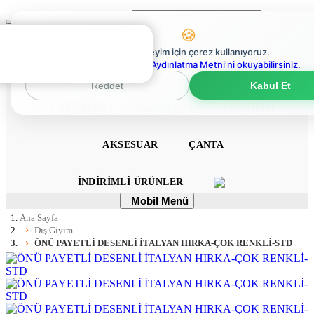
Ara
Mobil
🍪
Menü
0
En iyi deneyim için çerez kullanıyoruz.
0
Çerez Politikaları Aydınlatma Metni'ni okuyabilirsiniz.
ANA SAYFA
ELBISE
TULUM
TAKIM
Reddet
Kabul Et
ÜST GIYIM
ALT GIYIM
DIŞ GIYIM
AKSESUAR
ÇANTA
İNDIRIMLI ÜRÜNLER
Mobil
Mobil Menü
Menü
Ana Sayfa
Dış Giyim
ÖNÜ PAYETLİ DESENLİ İTALYAN HIRKA-ÇOK RENKLİ-STD