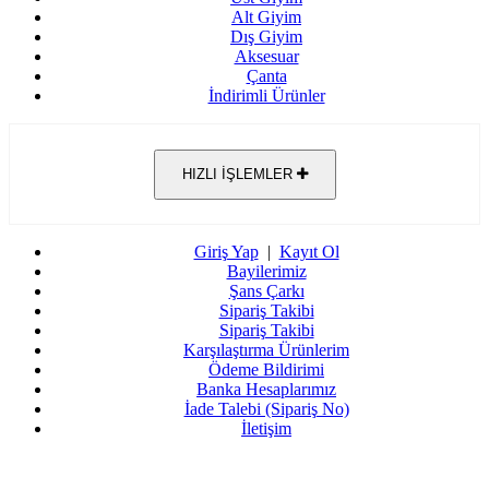
Alt Giyim
Dış Giyim
Aksesuar
Çanta
İndirimli Ürünler
HIZLI İŞLEMLER
Giriş Yap
|
Kayıt Ol
Bayilerimiz
Şans Çarkı
Sipariş Takibi
Sipariş Takibi
Karşılaştırma Ürünlerim
Ödeme Bildirimi
Banka Hesaplarımız
İade Talebi (Sipariş No)
İletişim