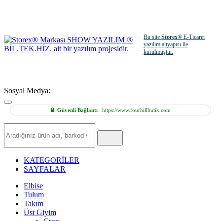
Bu site
Storex
® E-Ticaret
yazılım altyapısı ile
kurulmuştur.
Sosyal Medya:
Güvenli Bağlantı
https://www.fourhillbutik.com
Hızlı
Ürün
Ara
KATEGORİLER
SAYFALAR
Elbise
Tulum
Takım
Üst Giyim