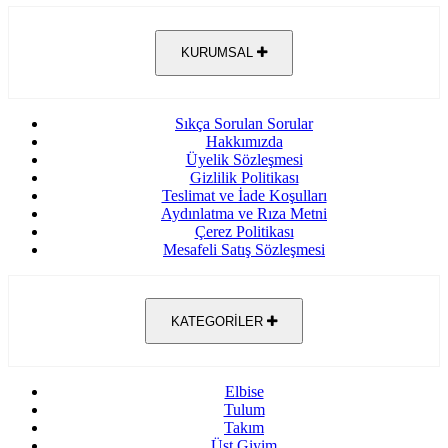
KURUMSAL
Sıkça Sorulan Sorular
Hakkımızda
Üyelik Sözleşmesi
Gizlilik Politikası
Teslimat ve İade Koşulları
Aydınlatma ve Rıza Metni
Çerez Politikası
Mesafeli Satış Sözleşmesi
KATEGORİLER
Elbise
Tulum
Takım
Üst Giyim