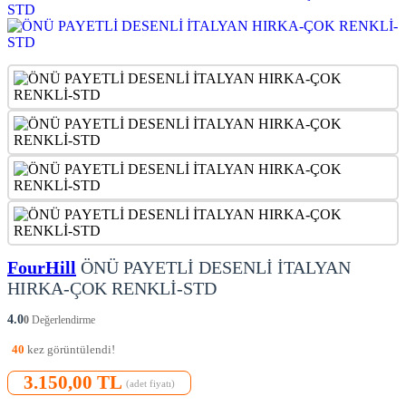
FourHill
ÖNÜ PAYETLİ DESENLİ İTALYAN
HIRKA-ÇOK RENKLİ-STD
4.0
0
Değerlendirme
40
kez görüntülendi!
3.150,00 TL
(adet fiyatı)