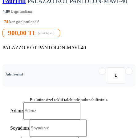
FourHill
PALAZZO KOT PANTOLON-MAVİ-40
4.0
0
Değerlendirme
74
kez görüntülendi!
900,00 TL
(adet fiyatı)
PALAZZO KOT PANTOLON-MAVİ-40
Adet Seçimi
Bu ürüne özel teklif talebinde bulunabilirsiniz.
Adınız
Soyadınız