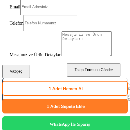
Email
Telefon
Mesajınız ve Ürün Detayları
Talep Formunu Gönder
Vazgeç
S
1 Adet
Hemen Al
K
S
D
1 Adet
Sepete Ekle
WhatsApp İle Sipariş