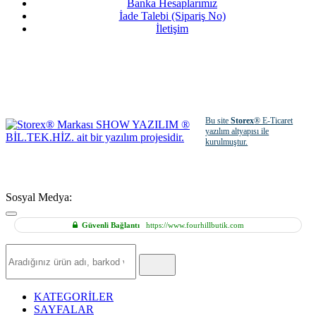
Banka Hesaplarımız
İade Talebi (Sipariş No)
İletişim
Bu site
Storex
® E-Ticaret
yazılım altyapısı ile
kurulmuştur.
Sosyal Medya:
Güvenli Bağlantı
https://www.fourhillbutik.com
Hızlı
Ürün
Ara
KATEGORİLER
SAYFALAR