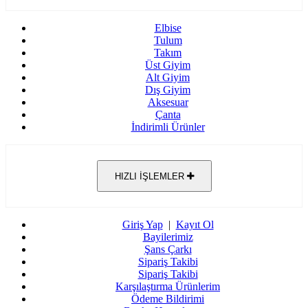
Elbise
Tulum
Takım
Üst Giyim
Alt Giyim
Dış Giyim
Aksesuar
Çanta
İndirimli Ürünler
HIZLI İŞLEMLER
Giriş Yap
|
Kayıt Ol
Bayilerimiz
Şans Çarkı
Sipariş Takibi
Sipariş Takibi
Karşılaştırma Ürünlerim
Ödeme Bildirimi