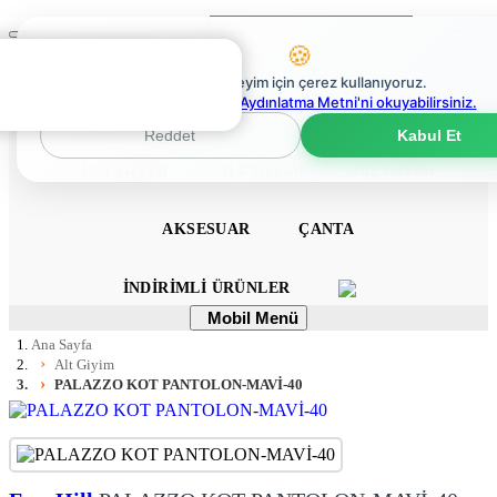
Ara
Mobil
🍪
Menü
0
En iyi deneyim için çerez kullanıyoruz.
0
Çerez Politikaları Aydınlatma Metni'ni okuyabilirsiniz.
ANA SAYFA
ELBISE
TULUM
TAKIM
Reddet
Kabul Et
ÜST GIYIM
ALT GIYIM
DIŞ GIYIM
AKSESUAR
ÇANTA
İNDIRIMLI ÜRÜNLER
Mobil
Mobil Menü
Menü
Ana Sayfa
Alt Giyim
PALAZZO KOT PANTOLON-MAVİ-40