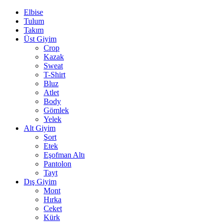
Elbise
Tulum
Takım
Üst Giyim
Crop
Kazak
Sweat
T-Shirt
Bluz
Atlet
Body
Gömlek
Yelek
Alt Giyim
Şort
Etek
Eşofman Altı
Pantolon
Tayt
Dış Giyim
Mont
Hırka
Ceket
Kürk