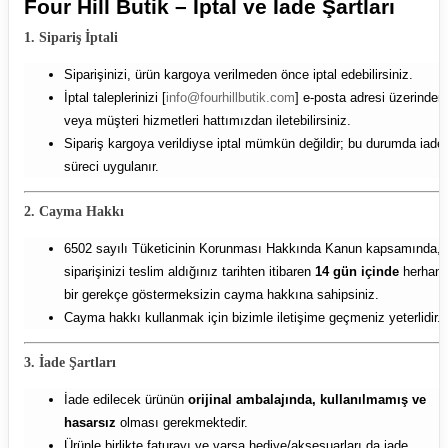
Four Hill Butik – İptal ve İade Şartları
1. Sipariş İptali
Siparişinizi, ürün kargoya verilmeden önce iptal edebilirsiniz.
İptal taleplerinizi [
info@fourhillbutik.com
] e-posta adresi üzerinden
veya müşteri hizmetleri hattımızdan iletebilirsiniz.
Sipariş kargoya verildiyse iptal mümkün değildir; bu durumda iade
süreci uygulanır.
2. Cayma Hakkı
6502 sayılı Tüketicinin Korunması Hakkında Kanun kapsamında,
siparişinizi teslim aldığınız tarihten itibaren
14 gün içinde
herhang
bir gerekçe göstermeksizin cayma hakkına sahipsiniz.
Cayma hakkı kullanmak için bizimle iletişime geçmeniz yeterlidir.
3. İade Şartları
İade edilecek ürünün
orijinal ambalajında, kullanılmamış ve
hasarsız
olması gerekmektedir.
Ürünle birlikte faturayı ve varsa hediye/aksesuarları da iade