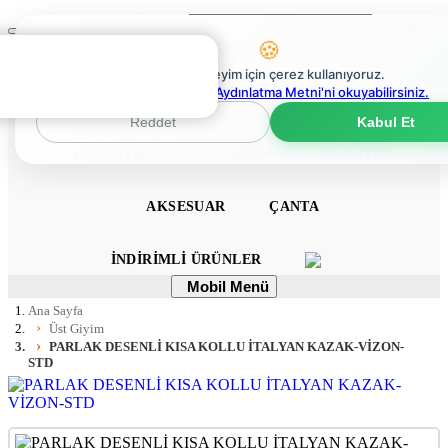
Ara
Mobil
🍪
Menü
0
En iyi deneyim için çerez kullanıyoruz.
0
Çerez Politikaları Aydınlatma Metni'ni okuyabilirsiniz.
ANA SAYFA
ELBISE
TULUM
TAKIM
Reddet
Kabul Et
ÜST GIYIM
ALT GIYIM
DIŞ GIYIM
AKSESUAR
ÇANTA
İNDIRIMLI ÜRÜNLER
Mobil
Mobil Menü
Menü
Ana Sayfa
Üst Giyim
PARLAK DESENLİ KISA KOLLU İTALYAN KAZAK-VİZON-
STD