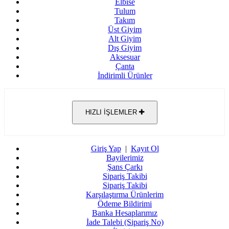
Elbise
Tulum
Takım
Üst Giyim
Alt Giyim
Dış Giyim
Aksesuar
Çanta
İndirimli Ürünler
HIZLI İŞLEMLER
Giriş Yap
|
Kayıt Ol
Bayilerimiz
Şans Çarkı
Sipariş Takibi
Sipariş Takibi
Karşılaştırma Ürünlerim
Ödeme Bildirimi
Banka Hesaplarımız
İade Talebi (Sipariş No)