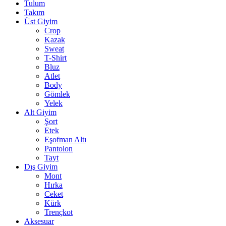
Tulum
Takım
Üst Giyim
Crop
Kazak
Sweat
T-Shirt
Bluz
Atlet
Body
Gömlek
Yelek
Alt Giyim
Şort
Etek
Eşofman Altı
Pantolon
Tayt
Dış Giyim
Mont
Hırka
Ceket
Kürk
Trençkot
Aksesuar