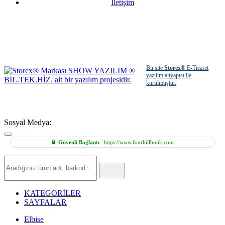
İletişim
Bu site
Storex
® E-Ticaret
yazılım altyapısı ile
kurulmuştur.
Sosyal Medya:
Güvenli Bağlantı
https://www.fourhillbutik.com
Hızlı
Ürün
Ara
KATEGORİLER
SAYFALAR
Elbise