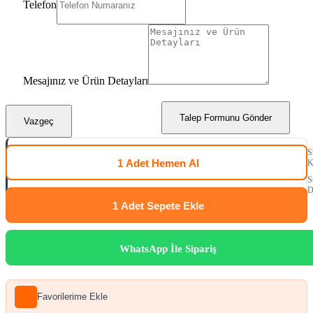
Telefon
Mesajınız ve Ürün Detayları
Talep Formunu Gönder
Vazgeç
S
1 Adet
Hemen Al
K
S
D
1 Adet
Sepete Ekle
WhatsApp İle Sipariş
Favorilerime Ekle