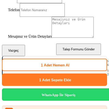
Telefon
Mesajınız ve Ürün Detayları
Talep Formunu Gönder
Vazgeç
S
1 Adet
Hemen Al
K
S
D
1 Adet
Sepete Ekle
WhatsApp İle Sipariş