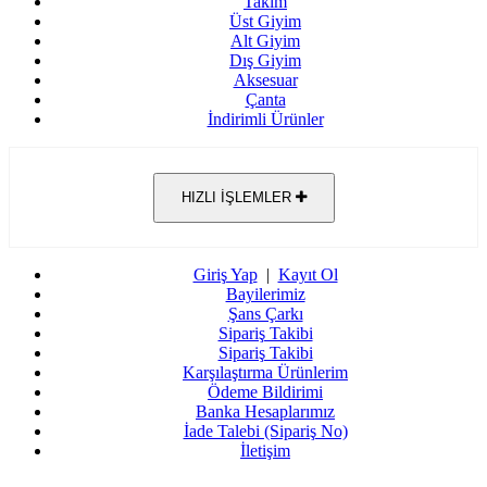
Takım
Üst Giyim
Alt Giyim
Dış Giyim
Aksesuar
Çanta
İndirimli Ürünler
HIZLI İŞLEMLER
Giriş Yap
|
Kayıt Ol
Bayilerimiz
Şans Çarkı
Sipariş Takibi
Sipariş Takibi
Karşılaştırma Ürünlerim
Ödeme Bildirimi
Banka Hesaplarımız
İade Talebi (Sipariş No)
İletişim