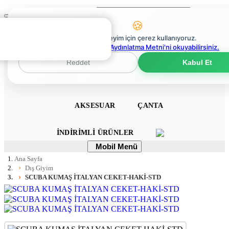
Ara
Mobil
🍪
Menü
0
En iyi deneyim için çerez kullanıyoruz.
0
Çerez Politikaları Aydınlatma Metni'ni okuyabilirsiniz.
ANA SAYFA
ELBISE
TULUM
TAKIM
Reddet
Kabul Et
ÜST GIYIM
ALT GIYIM
DIŞ GIYIM
AKSESUAR
ÇANTA
İNDIRIMLI ÜRÜNLER
Mobil
Mobil Menü
Menü
Ana Sayfa
Dış Giyim
SCUBA KUMAŞ İTALYAN CEKET-HAKİ-STD