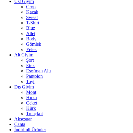
Üst Giyim
Crop
Kazak
Sweat
T-Shirt
Bluz
Atlet
Body
Gömlek
Yelek
Alt Giyim
Şort
Etek
Eşofman Altı
Pantolon
Tayt
Dış Giyim
Mont
Hırka
Ceket
Kürk
Trençkot
Aksesuar
Çanta
İndirimli Ürünler