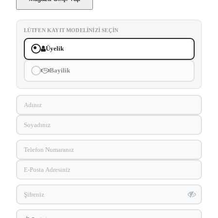
LÜTFEN KAYIT MODELINIZI SEÇIN
Üyelik
Bayilik