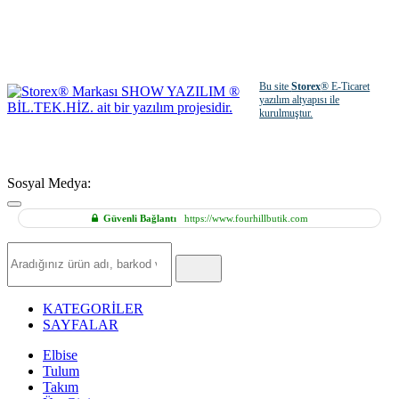
Bu site
Storex
® E-Ticaret
yazılım altyapısı ile
kurulmuştur.
Sosyal Medya:
Güvenli Bağlantı
https://www.fourhillbutik.com
Hızlı
Ürün
Ara
KATEGORİLER
SAYFALAR
Elbise
Tulum
Takım