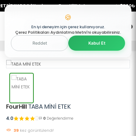
İZ KARGO | Yeni sezon FourHill’de!
✨ 3000₺ üze
🍪
0
En iyi deneyim için çerez kullanıyoruz.
0
Mobil Menü
Çerez Politikaları Aydınlatma Metni'ni okuyabilirsiniz.
Reddet
Kabul Et
Mobil Menü
Mobil Menü
FourHill
TABA MİNİ ETEK
4.0
0
Değerlendirme
39
kez görüntülendi!