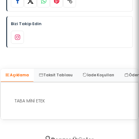
Bizi Takip Edin
Açıklama
Taksit Tablosu
İade Koşulları
Ödem
TABA MİNİ ETEK