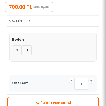
700,00 TL
(adet fiyatı)
TABA MİNİ ETEK
Beden
S
M
Adet Seçimi
Hemen Al
1 Adet