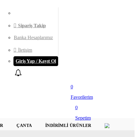
Sipariş Takip
Banka Hesaplarımız
İletişim
Giriş Yap / Kayıt Ol
0
Favorilerim
0
Sepetim
AR
ÇANTA
İNDIRIMLI ÜRÜNLER