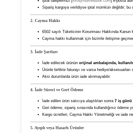
İptal taleplerinizi [
info@fourhillbutik.com
] e-posta adr
Sipariş kargoya verildiyse iptal mümkün değildir; bu 
2. Cayma Hakkı
6502 sayılı Tüketicinin Korunması Hakkında Kanun kap
Cayma hakkı kullanmak için bizimle iletişime geçmeni
3. İade Şartları
İade edilecek ürünün
orijinal ambalajında, kullanı
Ürünle birlikte faturayı ve varsa hediye/aksesuarları 
Aksi durumlarda ürün iade alınmayabilir.
4. İade Süreci ve Geri Ödeme
İade edilen ürün satıcıya ulaştıktan sonra
7 iş günü
Geri ödeme, sipariş sırasında kullandığınız ödeme yö
Kargo ücretleri, Cayma Hakkı Yönetmeliği ve iade ned
5. Ayıplı veya Hasarlı Ürünler