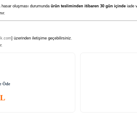
nda hasar oluşması durumunda
ürün tesliminden itibaren 30 gün içinde
iade v
nır.
tik.com
] üzerinden iletişime geçebilirsiniz.
r.
ne Öde
TL