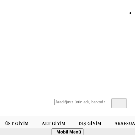
Ara
ÜST GIYIM
ALT GIYIM
DIŞ GIYIM
AKSESU
Mobil
Mobil Menü