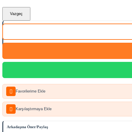
Vazgeç
Favorilerime Ekle
Karşılaştırmaya Ekle
Arkadaşına Öner/Paylaş