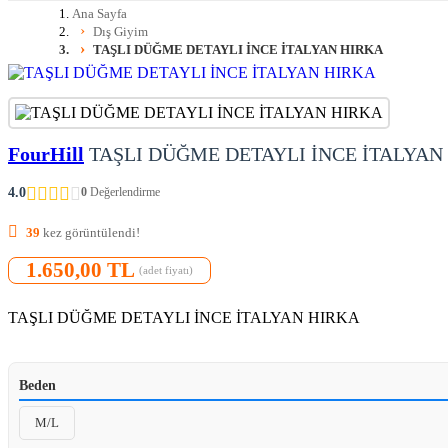
Ana Sayfa
Dış Giyim
TAŞLI DÜĞME DETAYLI İNCE İTALYAN HIRKA
FourHill
TAŞLI DÜĞME DETAYLI İNCE İTALYAN
4.0
0
Değerlendirme
39
kez görüntülendi!
1.650,00 TL
(adet fiyatı)
TAŞLI DÜĞME DETAYLI İNCE İTALYAN HIRKA
Beden
M/L