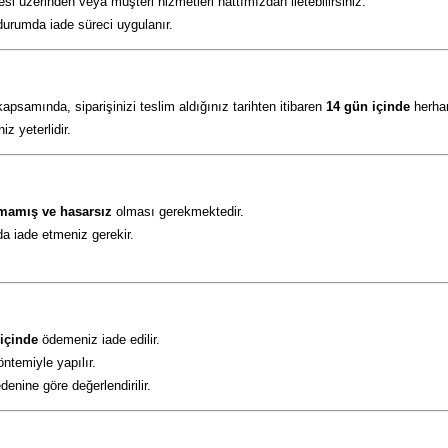
esi üzerinden veya müşteri hizmetleri hattımızdan iletebilirsiniz.
durumda iade süreci uygulanır.
samında, siparişinizi teslim aldığınız tarihten itibaren
14 gün içinde
herhan
z yeterlidir.
lmamış ve hasarsız
olması gerekmektedir.
da iade etmeniz gerekir.
 içinde
ödemeniz iade edilir.
ntemiyle yapılır.
enine göre değerlendirilir.