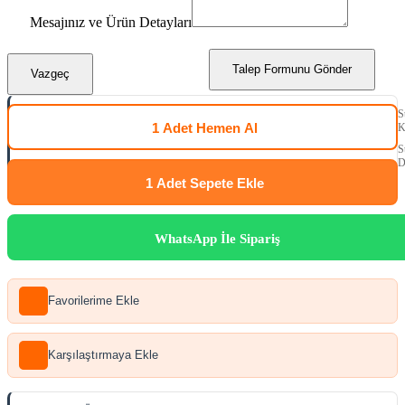
Mesajınız ve Ürün Detayları
Talep Formunu Gönder
Vazgeç
S
1 Adet
Hemen Al
K
S
D
1 Adet
Sepete Ekle
WhatsApp İle Sipariş
Favorilerime Ekle
Karşılaştırmaya Ekle