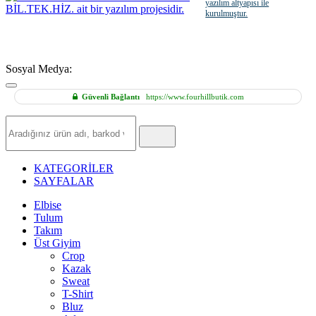
yazılım altyapısı ile
kurulmuştur.
Sosyal Medya:
Güvenli Bağlantı
https://www.fourhillbutik.com
Hızlı
Ürün
Ara
KATEGORİLER
SAYFALAR
Elbise
Tulum
Takım
Üst Giyim
Crop
Kazak
Sweat
T-Shirt
Bluz