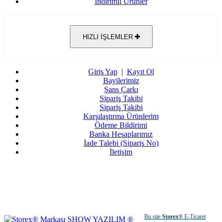
İndirimli Ürünler
HIZLI İŞLEMLER
Giriş Yap
|
Kayıt Ol
Bayilerimiz
Şans Çarkı
Sipariş Takibi
Sipariş Takibi
Karşılaştırma Ürünlerim
Ödeme Bildirimi
Banka Hesaplarımız
İade Talebi (Sipariş No)
İletişim
Bu site
Storex
® E-Ticaret