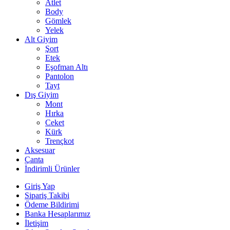
Atlet
Body
Gömlek
Yelek
Alt Giyim
Şort
Etek
Eşofman Altı
Pantolon
Tayt
Dış Giyim
Mont
Hırka
Ceket
Kürk
Trençkot
Aksesuar
Çanta
İndirimli Ürünler
Giriş Yap
Sipariş Takibi
Ödeme Bildirimi
Banka Hesaplarımız
İletişim