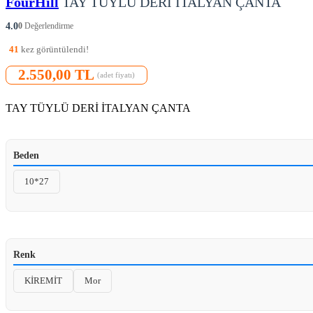
FourHill
TAY TÜYLÜ DERİ İTALYAN ÇANTA
4.0
0
Değerlendirme
41
kez görüntülendi!
2.550,00 TL
(adet fiyatı)
TAY TÜYLÜ DERİ İTALYAN ÇANTA
Beden
10*27
Renk
KİREMİT
Mor