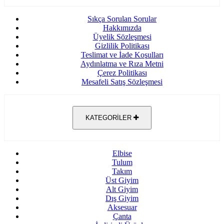
Sıkça Sorulan Sorular
Hakkımızda
Üyelik Sözleşmesi
Gizlilik Politikası
Teslimat ve İade Koşulları
Aydınlatma ve Rıza Metni
Çerez Politikası
Mesafeli Satış Sözleşmesi
KATEGORİLER
Elbise
Tulum
Takım
Üst Giyim
Alt Giyim
Dış Giyim
Aksesuar
Çanta