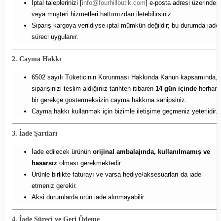
İptal taleplerinizi [
info@fourhillbutik.com
] e-posta adresi üzerinden
veya müşteri hizmetleri hattımızdan iletebilirsiniz.
Sipariş kargoya verildiyse iptal mümkün değildir; bu durumda iade
süreci uygulanır.
2. Cayma Hakkı
6502 sayılı Tüketicinin Korunması Hakkında Kanun kapsamında,
siparişinizi teslim aldığınız tarihten itibaren
14 gün içinde
herhang
bir gerekçe göstermeksizin cayma hakkına sahipsiniz.
Cayma hakkı kullanmak için bizimle iletişime geçmeniz yeterlidir.
3. İade Şartları
İade edilecek ürünün
orijinal ambalajında, kullanılmamış ve
hasarsız
olması gerekmektedir.
Ürünle birlikte faturayı ve varsa hediye/aksesuarları da iade
etmeniz gerekir.
Aksi durumlarda ürün iade alınmayabilir.
4. İade Süreci ve Geri Ödeme