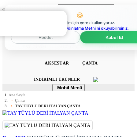
Ara
Mobil
🍪
Menü
0
En iyi deneyim için çerez kullanıyoruz.
0
Çerez Politikaları Aydınlatma Metni'ni okuyabilirsiniz.
ANA SAYFA
ELBISE
TULUM
TAKIM
Reddet
Kabul Et
ÜST GIYIM
ALT GIYIM
DIŞ GIYIM
AKSESUAR
ÇANTA
İNDIRIMLI ÜRÜNLER
Mobil
Mobil Menü
Menü
Ana Sayfa
Çanta
TAY TÜYLÜ DERİ İTALYAN ÇANTA