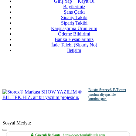
Giriş Yap
|
Kayıt Ol
Bayilerimiz
Şans Çarkı
Sipariş Takibi
Sipariş Takibi
Karşılaştırma Ürünlerim
Ödeme Bildirimi
Banka Hesaplarımız
İade Talebi (Sipariş No)
İletişim
Bu site
Storex
® E-Ticaret
yazılım altyapısı ile
kurulmuştur.
Sosyal Medya:
Güvenli Bağlantı
https://www.fourhillbutik.com