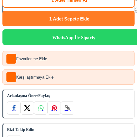
1 Adet
Hemen Al
K
S
D
1 Adet
Sepete Ekle
WhatsApp İle Sipariş
Favorilerime Ekle
Karşılaştırmaya Ekle
Arkadaşına Öner/Paylaş
Bizi Takip Edin