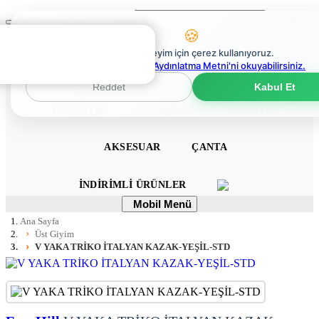
Ara
Mobil
🍪
Menü
0
En iyi deneyim için çerez kullanıyoruz.
0
Çerez Politikaları Aydınlatma Metni'ni okuyabilirsiniz.
ANA SAYFA
ELBISE
TULUM
TAKIM
Reddet
Kabul Et
ÜST GIYIM
ALT GIYIM
DIŞ GIYIM
AKSESUAR
ÇANTA
İNDIRIMLI ÜRÜNLER
Mobil
Mobil Menü
Menü
Ana Sayfa
Üst Giyim
V YAKA TRİKO İTALYAN KAZAK-YEŞİL-STD