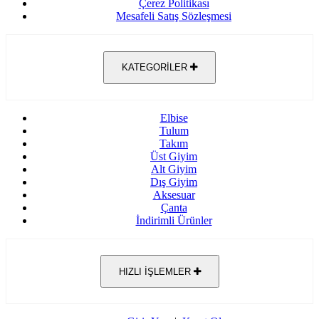
Çerez Politikası
Mesafeli Satış Sözleşmesi
KATEGORİLER
Elbise
Tulum
Takım
Üst Giyim
Alt Giyim
Dış Giyim
Aksesuar
Çanta
İndirimli Ürünler
HIZLI İŞLEMLER