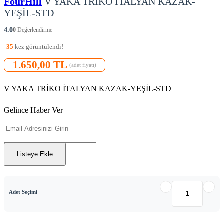
FourHill
V YAKA TRİKO İTALYAN KAZAK-
YEŞİL-STD
4.0
0
Değerlendirme
35
kez görüntülendi!
1.650,00 TL
(adet fiyatı)
V YAKA TRİKO İTALYAN KAZAK-YEŞİL-STD
Gelince Haber Ver
Listeye Ekle
Adet Seçimi