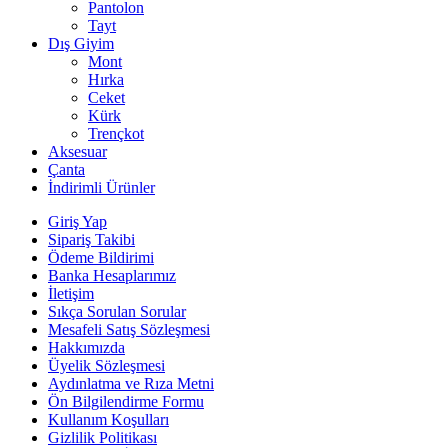
Pantolon
Tayt
Dış Giyim
Mont
Hırka
Ceket
Kürk
Trençkot
Aksesuar
Çanta
İndirimli Ürünler
Giriş Yap
Sipariş Takibi
Ödeme Bildirimi
Banka Hesaplarımız
İletişim
Sıkça Sorulan Sorular
Mesafeli Satış Sözleşmesi
Hakkımızda
Üyelik Sözleşmesi
Aydınlatma ve Rıza Metni
Ön Bilgilendirme Formu
Kullanım Koşulları
Gizlilik Politikası