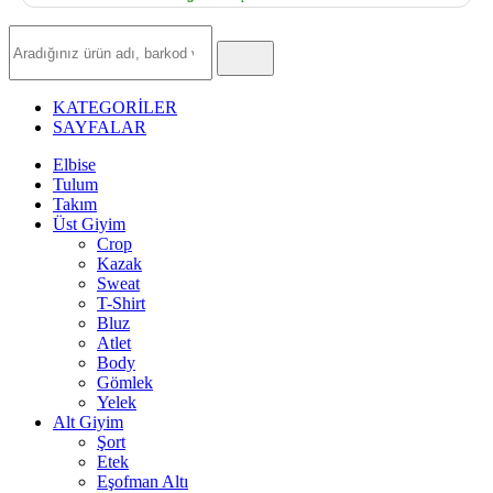
Hızlı
Ürün
Ara
KATEGORİLER
SAYFALAR
Elbise
Tulum
Takım
Üst Giyim
Crop
Kazak
Sweat
T-Shirt
Bluz
Atlet
Body
Gömlek
Yelek
Alt Giyim
Şort
Etek
Eşofman Altı