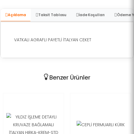
Açıklama
Taksit Tablosu
İade Koşulları
Ödeme Y
VATKALI AGRAFLI PAYETLİ İTALYAN CEKET
Benzer Ürünler