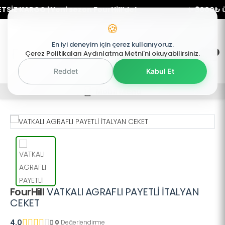
Z KARGO | Yeni sezon FourHill’de!
✨ 3000₺ üzer
🍪
En iyi deneyim için çerez kullanıyoruz.
0
0
Çerez Politikaları Aydınlatma Metni'ni okuyabilirsiniz.
Mobil Menü
Reddet
Kabul Et
Mobil Menü
Mobil Menü
FourHill
VATKALI AGRAFLI PAYETLİ İTALYAN
CEKET
4.0
0
Değerlendirme