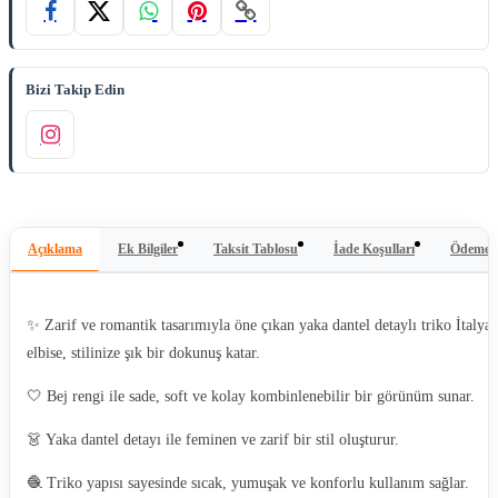
Bizi Takip Edin
Açıklama
Ek Bilgiler
Taksit Tablosu
İade Koşulları
Ödeme Y
✨ Zarif ve romantik tasarımıyla öne çıkan yaka dantel detaylı triko İtalya
elbise, stilinize şık bir dokunuş katar.
🤍 Bej rengi ile sade, soft ve kolay kombinlenebilir bir görünüm sunar.
👗 Yaka dantel detayı ile feminen ve zarif bir stil oluşturur.
🧶 Triko yapısı sayesinde sıcak, yumuşak ve konforlu kullanım sağlar.