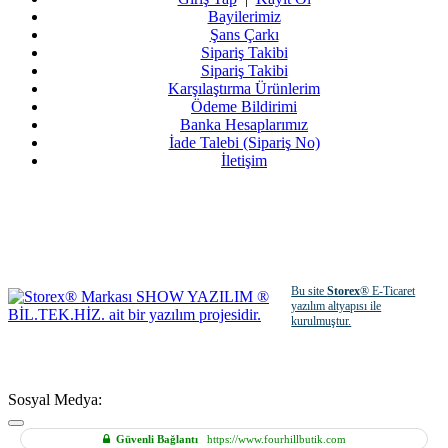
Bayilerimiz
Şans Çarkı
Sipariş Takibi
Sipariş Takibi
Karşılaştırma Ürünlerim
Ödeme Bildirimi
Banka Hesaplarımız
İade Talebi (Sipariş No)
İletişim
Bu site
Storex
® E-Ticaret
yazılım altyapısı ile
kurulmuştur.
Sosyal Medya:
Güvenli Bağlantı
https://www.fourhillbutik.com