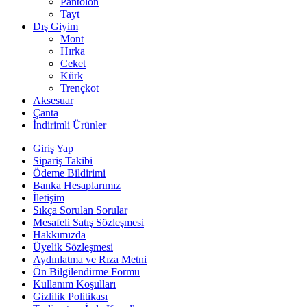
Pantolon
Tayt
Dış Giyim
Mont
Hırka
Ceket
Kürk
Trençkot
Aksesuar
Çanta
İndirimli Ürünler
Giriş Yap
Sipariş Takibi
Ödeme Bildirimi
Banka Hesaplarımız
İletişim
Sıkça Sorulan Sorular
Mesafeli Satış Sözleşmesi
Hakkımızda
Üyelik Sözleşmesi
Aydınlatma ve Rıza Metni
Ön Bilgilendirme Formu
Kullanım Koşulları
Gizlilik Politikası