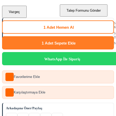
Talep Formunu Gönder
Vazgeç
S
1 Adet
Hemen Al
K
S
D
1 Adet
Sepete Ekle
M
WhatsApp İle Sipariş
Favorilerime Ekle
Karşılaştırmaya Ekle
Arkadaşına Öner/Paylaş