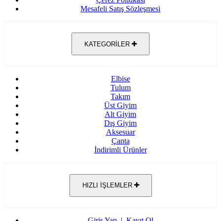
Mesafeli Satış Sözleşmesi
KATEGORİLER
Elbise
Tulum
Takım
Üst Giyim
Alt Giyim
Dış Giyim
Aksesuar
Çanta
İndirimli Ürünler
HIZLI İŞLEMLER
Giriş Yap
|
Kayıt Ol