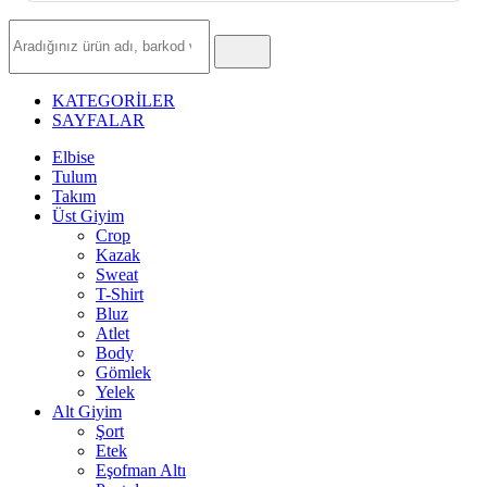
Hızlı
Ürün
Ara
KATEGORİLER
SAYFALAR
Elbise
Tulum
Takım
Üst Giyim
Crop
Kazak
Sweat
T-Shirt
Bluz
Atlet
Body
Gömlek
Yelek
Alt Giyim
Şort
Etek
Eşofman Altı