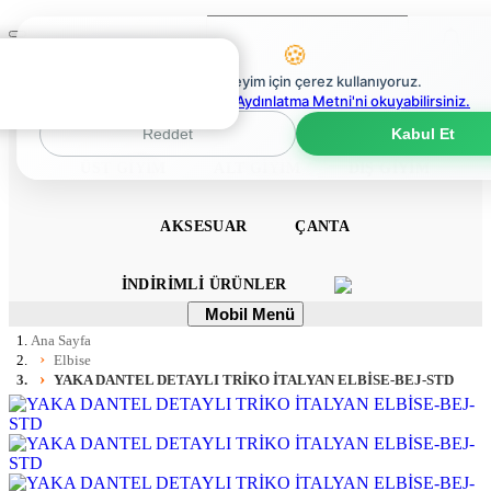
Ara
Mobil
🍪
Menü
0
En iyi deneyim için çerez kullanıyoruz.
0
Çerez Politikaları Aydınlatma Metni'ni okuyabilirsiniz.
ANA SAYFA
ELBISE
TULUM
TAKIM
Reddet
Kabul Et
ÜST GIYIM
ALT GIYIM
DIŞ GIYIM
AKSESUAR
ÇANTA
İNDIRIMLI ÜRÜNLER
Mobil
Mobil Menü
Menü
Ana Sayfa
Elbise
YAKA DANTEL DETAYLI TRİKO İTALYAN ELBİSE-BEJ-STD