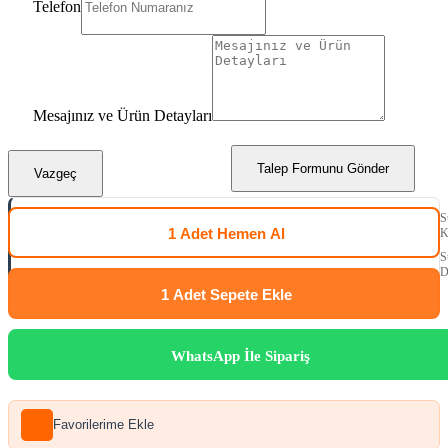
Telefon
Mesajınız ve Ürün Detayları
Talep Formunu Gönder
Vazgeç
S
1 Adet
Hemen Al
K
S
D
1 Adet
Sepete Ekle
WhatsApp İle Sipariş
Favorilerime Ekle