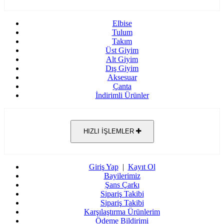
Elbise
Tulum
Takım
Üst Giyim
Alt Giyim
Dış Giyim
Aksesuar
Çanta
İndirimli Ürünler
HIZLI İŞLEMLER
Giriş Yap
|
Kayıt Ol
Bayilerimiz
Şans Çarkı
Sipariş Takibi
Sipariş Takibi
Karşılaştırma Ürünlerim
Ödeme Bildirimi