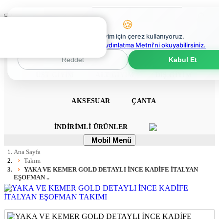
Ara
Mobil
🍪
Menü
0
En iyi deneyim için çerez kullanıyoruz.
0
Çerez Politikaları Aydınlatma Metni'ni okuyabilirsiniz.
ANA SAYFA
ELBISE
TULUM
TAKIM
Reddet
Kabul Et
ÜST GIYIM
ALT GIYIM
DIŞ GIYIM
AKSESUAR
ÇANTA
İNDIRIMLI ÜRÜNLER
Mobil
Mobil Menü
Menü
Ana Sayfa
Takım
YAKA VE KEMER GOLD DETAYLI İNCE KADİFE İTALYAN
EŞOFMAN ..