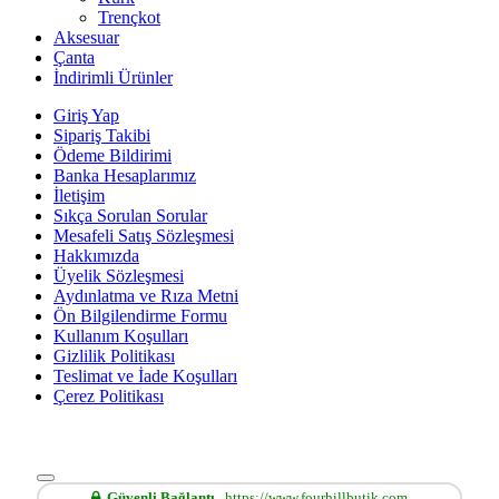
Trençkot
Aksesuar
Çanta
İndirimli Ürünler
Giriş Yap
Sipariş Takibi
Ödeme Bildirimi
Banka Hesaplarımız
İletişim
Sıkça Sorulan Sorular
Mesafeli Satış Sözleşmesi
Hakkımızda
Üyelik Sözleşmesi
Aydınlatma ve Rıza Metni
Ön Bilgilendirme Formu
Kullanım Koşulları
Gizlilik Politikası
Teslimat ve İade Koşulları
Çerez Politikası
Güvenli Bağlantı
https://www.fourhillbutik.com