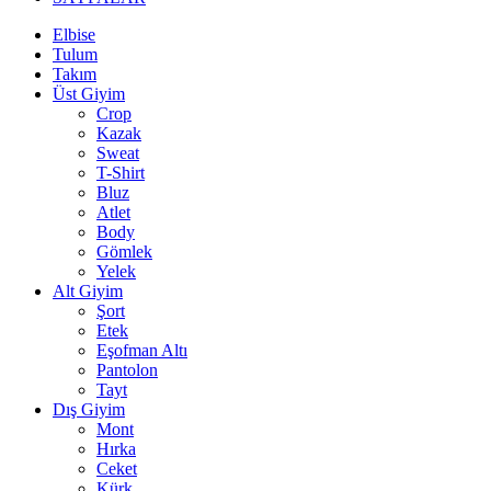
Elbise
Tulum
Takım
Üst Giyim
Crop
Kazak
Sweat
T-Shirt
Bluz
Atlet
Body
Gömlek
Yelek
Alt Giyim
Şort
Etek
Eşofman Altı
Pantolon
Tayt
Dış Giyim
Mont
Hırka
Ceket
Kürk