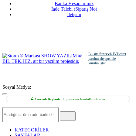
Banka Hesaplarımız
İade Talebi (Sipariş No)
İletişim
Bu site
Storex
® E-Ticaret
yazılım altyapısı ile
kurulmuştur.
Sosyal Medya:
Güvenli Bağlantı
https://www.fourhillbutik.com
Hızlı
Ürün
Ara
KATEGORİLER
SAYFALAR