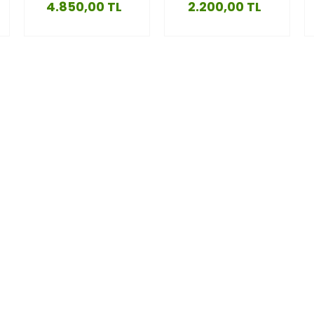
4.850,00 TL
2.200,00 TL
CEKET-LEOPAR-M/L
ÖNDEN BAĞLAMALI
GÖMLEK