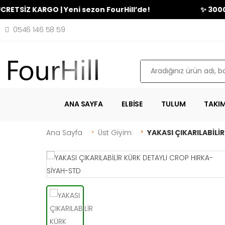
Z KARGO | Yeni sezon FourHill’de!
✨ 3000₺ üzer
0546 146 58 59
Ara
ANA SAYFA
ELBISE
TULUM
TAKI
Ana Sayfa
Üst Giyim
YAKASI ÇIKARILABİLİ