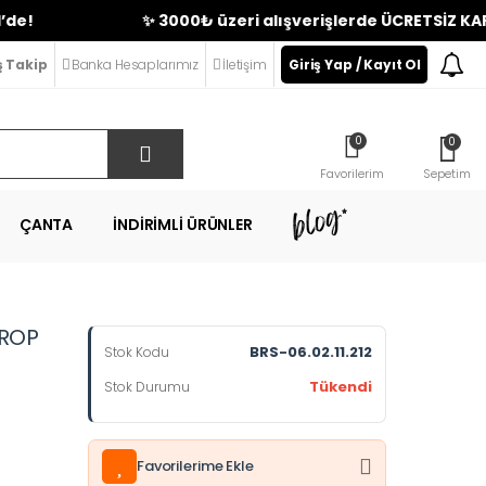
✨ 3000₺ üzeri alışverişlerde ÜCRETSİZ KARGO | Y
ş Takip
Banka Hesaplarımız
İletişim
Giriş Yap / Kayıt Ol
0
0
Favorilerim
Sepetim
ÇANTA
İNDIRIMLI ÜRÜNLER
CROP
BRS-06.02.11.212
Stok Kodu
Tükendi
Stok Durumu
Favorilerime Ekle