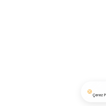
🍪
Çerez P