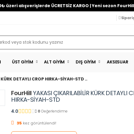
i alışverişlerde ÜCRETSİZ KARGO | Yeni sezon FourHill’de!
Sipari
M
ÜST GIYIM
ALT GIYIM
DIŞ GIYIM
AKSESUAR
R KÜRK DETAYLI CROP HIRKA-SİYAH-STD ..
FourHill
YAKASI ÇIKARILABİLİR KÜRK DETAYLI 
HIRKA-SİYAH-STD
4.0
0
Değerlendirme
35
kez görüntülendi!