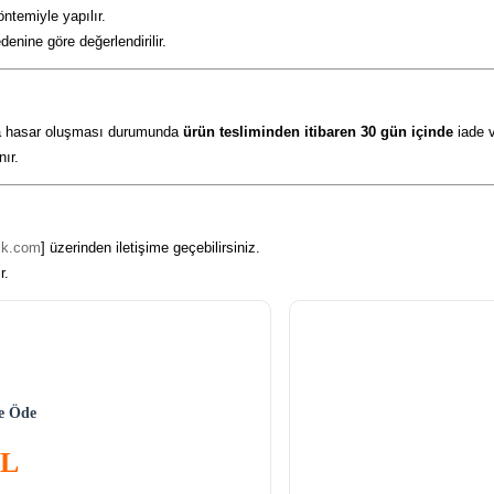
ntemiyle yapılır.
enine göre değerlendirilir.
nda hasar oluşması durumunda
ürün tesliminden itibaren 30 gün içinde
iade v
nır.
tik.com
] üzerinden iletişime geçebilirsiniz.
r.
ne Öde
TL