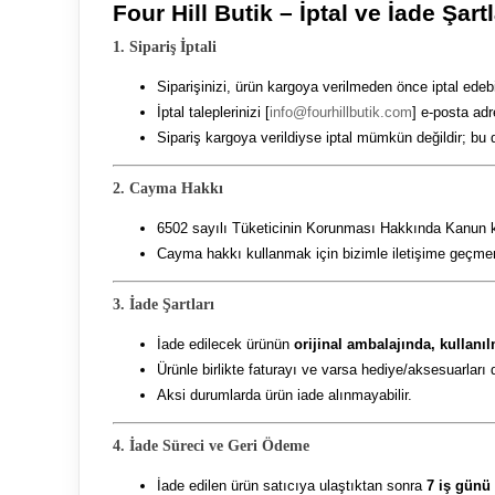
Four Hill Butik – İptal ve İade Şartl
1. Sipariş İptali
Siparişinizi, ürün kargoya verilmeden önce iptal edebil
İptal taleplerinizi [
info@fourhillbutik.com
] e-posta adr
Sipariş kargoya verildiyse iptal mümkün değildir; bu 
2. Cayma Hakkı
6502 sayılı Tüketicinin Korunması Hakkında Kanun kap
Cayma hakkı kullanmak için bizimle iletişime geçmeni
3. İade Şartları
İade edilecek ürünün
orijinal ambalajında, kullanı
Ürünle birlikte faturayı ve varsa hediye/aksesuarları 
Aksi durumlarda ürün iade alınmayabilir.
4. İade Süreci ve Geri Ödeme
İade edilen ürün satıcıya ulaştıktan sonra
7 iş günü