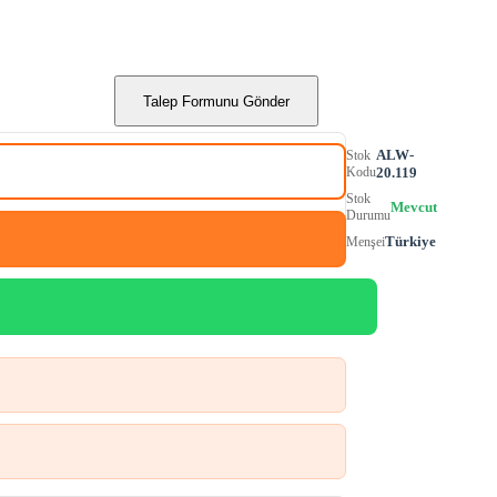
Talep Formunu Gönder
ALW-
Stok
Kodu
20.119
Stok
Mevcut
Durumu
Türkiye
Menşei