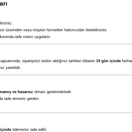
arı
irsiniz.
esi üzerinden veya müşteri hizmetleri hattımızdan iletebilirsiniz.
durumda iade süreci uygulanır.
samında, siparişinizi teslim aldığınız tarihten itibaren
14 gün içinde
herhan
z yeterlidir.
lmamış ve hasarsız
olması gerekmektedir.
da iade etmeniz gerekir.
 içinde
ödemeniz iade edilir.