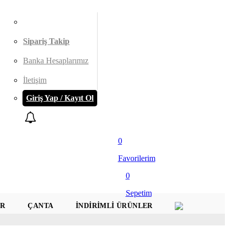
Sipariş Takip
Banka Hesaplarımız
İletişim
Giriş Yap / Kayıt Ol
0
Favorilerim
0
Sepetim
AR
ÇANTA
İNDIRIMLI ÜRÜNLER